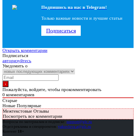
Подпишись на наc в Telegram!
Только важные новости и лучшие статьи
Подписаться
Открыть комментарии
Подписаться
авторизуйтесь
Уведомить о
Пожалуйста, войдите, чтобы прокомментировать
0
комментариев
Старые
Новые
Популярные
Межтекстовые Отзывы
Посмотреть все комментарии
Вопросы по материалам и подписке:
support@glc.ru
Отдел рекламы и спецпроектов:
yakovleva.a@glc.ru
Контент
18+