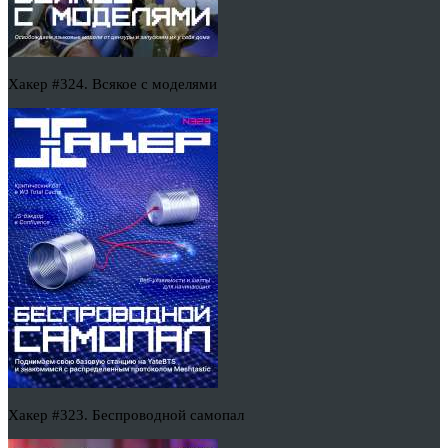
Хакер #324. Всякое с моделями
Хакер #323. Беспроводной самопал