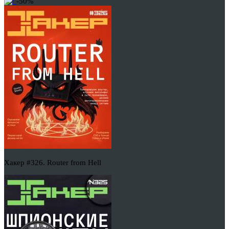
-50%
Хакер #326. Router from Hell