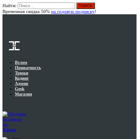
Найти:
Вход
Временная скидка 50%
на годовую подписку
!
Взлом
Приватность
Трюки
Кодинг
Админ
Geek
Магазин
Годовая
подписка
на
Хакер