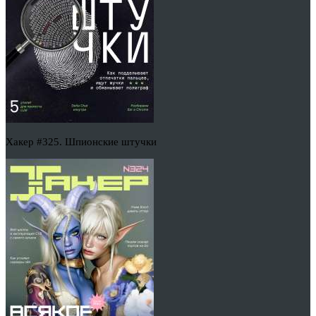
Хакер #325. Шпионские штучки