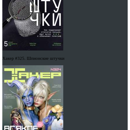
Хакер #325. Шпионские штучки