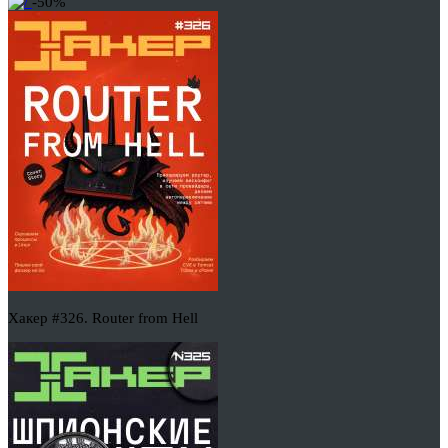
-50%
Хакер #326. Router from Hell