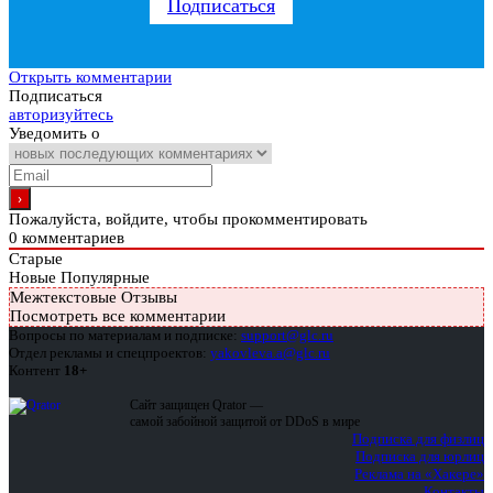
Подписаться
Открыть комментарии
Подписаться
авторизуйтесь
Уведомить о
Пожалуйста, войдите, чтобы прокомментировать
0
комментариев
Старые
Новые
Популярные
Межтекстовые Отзывы
Посмотреть все комментарии
Вопросы по материалам и подписке:
support@glc.ru
Отдел рекламы и спецпроектов:
yakovleva.a@glc.ru
Контент
18+
Сайт защищен Qrator —
самой забойной защитой от DDoS в мире
Подписка для физлиц
Подписка для юрлиц
Реклама на «Хакере»
Контакты