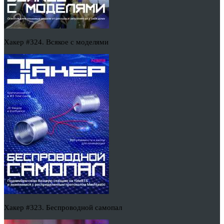
Хакер #324. Всякое с моделями
Хакер #323. Беспроводной самопал