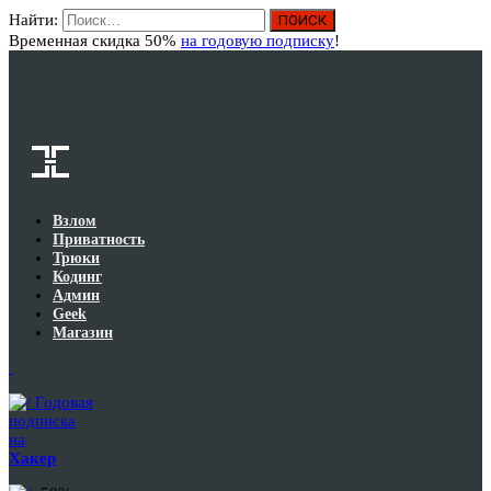
Найти:
Вход
Временная скидка 50%
на годовую подписку
!
Взлом
Приватность
Трюки
Кодинг
Админ
Geek
Магазин
Годовая
подписка
на
Хакер