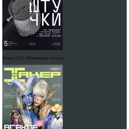
Хакер #325. Шпионские штучки