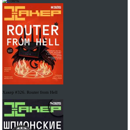
-50%
Хакер #326. Router from Hell