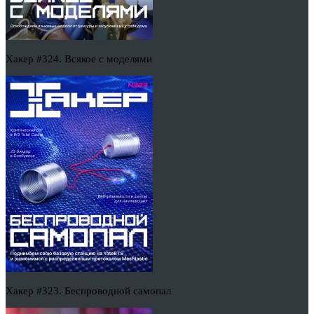
Хакер #324. Всякое с моделями
Хакер #323. Беспроводной самопал