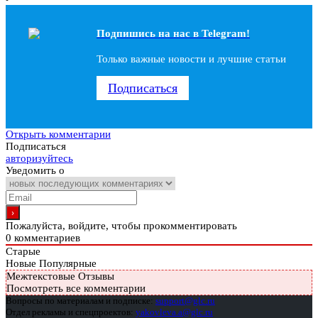
Подпишись на наc в Telegram!
Только важные новости и лучшие статьи
Подписаться
Открыть комментарии
Подписаться
авторизуйтесь
Уведомить о
Пожалуйста, войдите, чтобы прокомментировать
0
комментариев
Старые
Новые
Популярные
Межтекстовые Отзывы
Посмотреть все комментарии
Вопросы по материалам и подписке:
support@glc.ru
Отдел рекламы и спецпроектов:
yakovleva.a@glc.ru