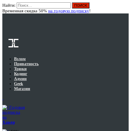
Найти:
Вход
Временная скидка 50%
на годовую подписку
!
Взлом
Приватность
Трюки
Кодинг
Админ
Geek
Магазин
Годовая
подписка
на
Хакер