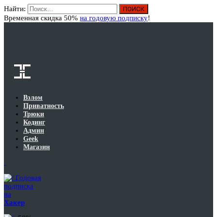
Найти:
Вход
Временная скидка 50%
на годовую подписку
!
Взлом
Приватность
Трюки
Кодинг
Админ
Geek
Магазин
Годовая
подписка
на
Хакер