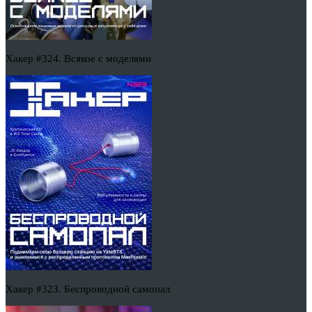
Хакер #324. Всякое с моделями
Хакер #323. Беспроводной самопал