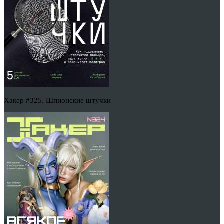
Хакер #325. Шпионские штучки