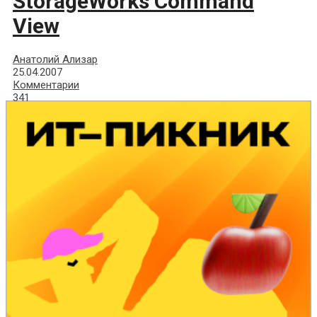
StorageWorks Command
View
Анатолий Ализар
25.04.2007
Комментарии
341