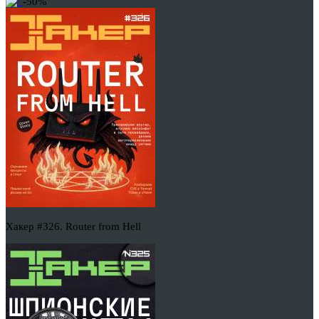
-50%
Хакер #326. Router from Hell