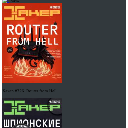
-50%
Хакер #326. Router from Hell