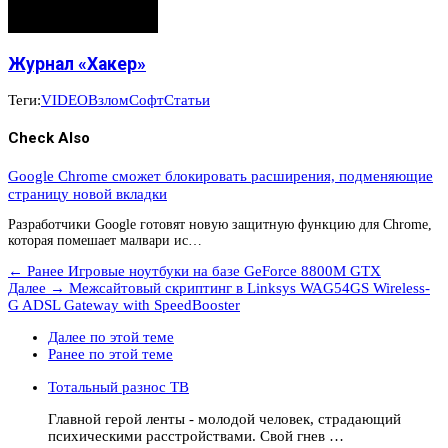
Журнал «Хакер»
Теги:
VIDEO
Взлом
Софт
Статьи
Check Also
Google Chrome сможет блокировать расширения, подменяющие
страницу новой вкладки
Разработчики Google готовят новую защитную функцию для Chrome,
которая помешает малвари ис…
← Ранее
Игровые ноутбуки на базе GeForce 8800M GTX
Далее →
Межсайтовый скриптинг в Linksys WAG54GS Wireless-
G ADSL Gateway with SpeedBooster
Далее по этой теме
Ранее по этой теме
Тотальный разнос ТВ
Главной герой ленты - молодой человек, страдающий
психическими расстройствами. Свой гнев …