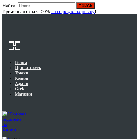
Найти:
Вход
Временная скидка 50%
на годовую подписку
!
Взлом
Приватность
Трюки
Кодинг
Админ
Geek
Магазин
Годовая
подписка
на
Хакер