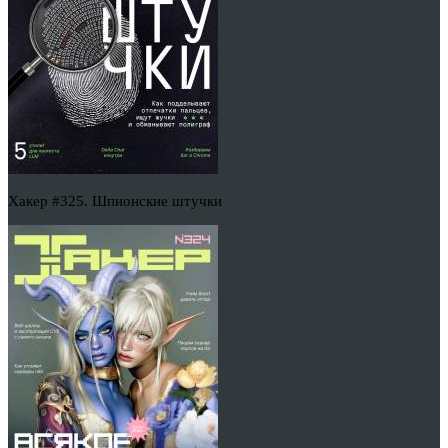
Хакер #325. Шпионские штучки