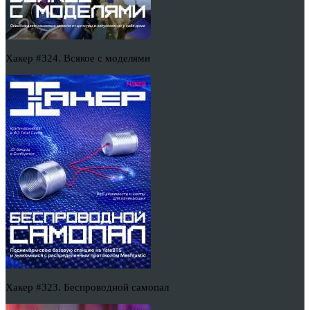
Хакер #324. Всякое с моделями
Хакер #323. Беспроводной самопал