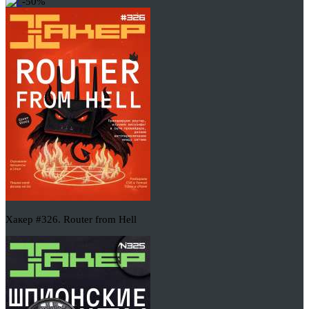
-50%
Хакер #326. Router from Hell