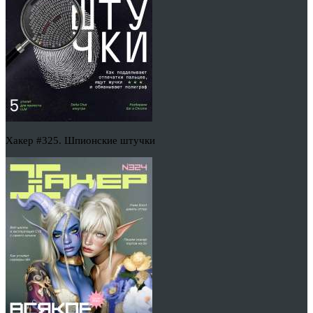
Хакер #325. Шпионские штучки