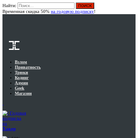
Найти:
Вход
Временная скидка 50%
на годовую подписку
!
Взлом
Приватность
Трюки
Кодинг
Админ
Geek
Магазин
Годовая
подписка
на
Хакер