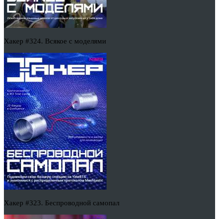
Хакер #324. Всякое с моделями
Хакер #323. Беспроводной самопал