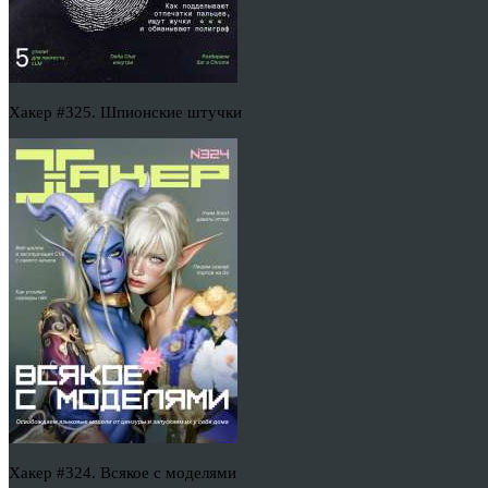
Хакер #325. Шпионские штучки
Хакер #324. Всякое с моделями