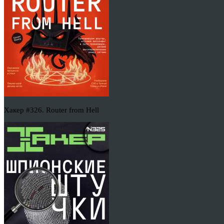
Хакер #326. Router from Hell