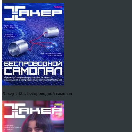
Хакер #323. Беспроводной самопал