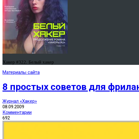
Хакер #322. Белый хакер
Материалы сайта
8 простых советов для фрила
Журнал «Хакер»
08.09.2009
Комментарии
692