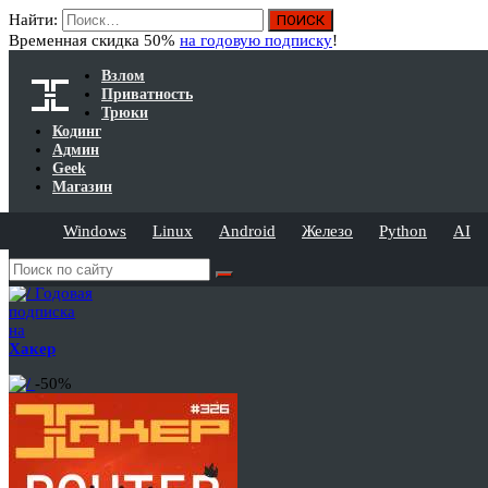
Найти:
Временная скидка 50%
на годовую подписку
!
Взлом
Приватность
Трюки
Кодинг
Админ
Geek
Магазин
Windows
Linux
Android
Железо
Python
AI
Годовая
подписка
на
Хакер
-50%