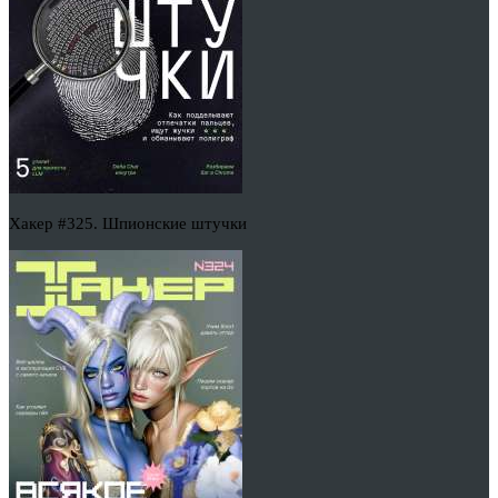
Хакер #325. Шпионские штучки