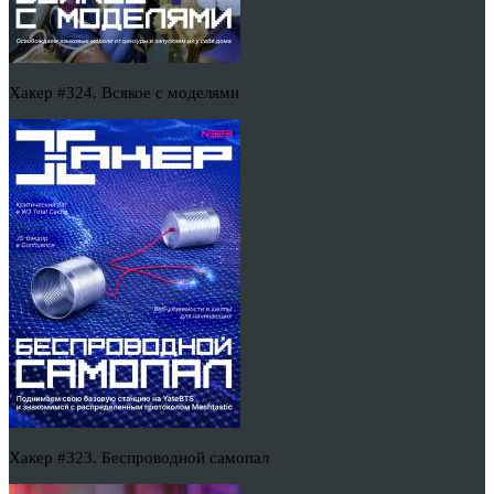
Хакер #324. Всякое с моделями
Хакер #323. Беспроводной самопал