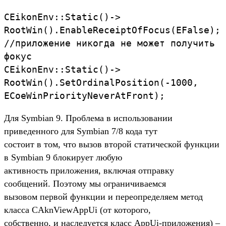
CEikonEnv::Static()->
RootWin().EnableReceiptOfFocus(EFalse);
//приложение никогда не может получить
фокус
CEikonEnv::Static()->
RootWin().SetOrdinalPosition(-1000,
ECoeWinPriorityNeverAtFront);
Для Symbian 9. Проблема в использовании
приведенного для Symbian 7/8 кода тут
состоит в том, что вызов второй статической функции
в Symbian 9 блокирует любую
активность приложения, включая отправку
сообщений. Поэтому мы ограничиваемся
вызовом первой функции и переопределяем метод
класса CAknViewAppUi (от которого,
собственно, и наследуется класс AppUi-приложения) –