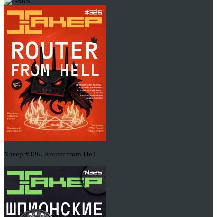
-50%
Хакер #326. Router from Hell