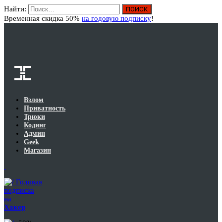
Найти:
Вход
Временная скидка 50%
на годовую подписку
!
Взлом
Приватность
Трюки
Кодинг
Админ
Geek
Магазин
Годовая
подписка
на
Хакер