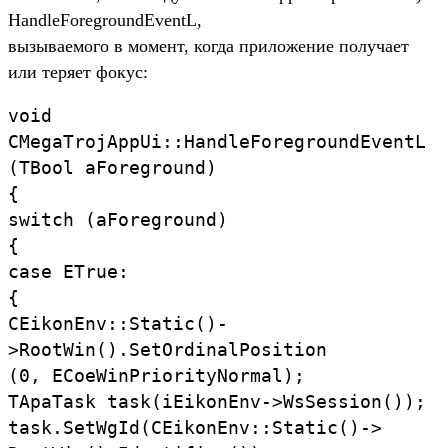
HandleForegroundEventL,
вызываемого в момент, когда приложение получает
или теряет фокус:
void
CMegaTrojAppUi::HandleForegroundEventL
(TBool aForeground)
{
switch (aForeground)
{
case ETrue:
{
CEikonEnv::Static()-
>RootWin().SetOrdinalPosition
(0, ECoeWinPriorityNormal);
TApaTask task(iEikonEnv->WsSession());
task.SetWgId(CEikonEnv::Static()->