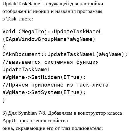
UpdateTaskNameL, служащей для настройки
отображения иконки и названия программы
в Task–листе:
Void CMegaTroj::UpdateTaskNameL
(CApaWindowGroupName*aWgName)
{
CAknDocument::UpdateTaskNameL(aWgName);
//вызывается системная функция
UpdateTaskNameL
aWgName->SetHidden(ETrue);
//Прячем приложение из таск-листа
aWgName->SetSystem(ETrue);
}
3) Для Symbian 7/8. Добавляем в конструктор класса
AppUi-приложения свойства
окна, скрывающие его от глаз пользователя: