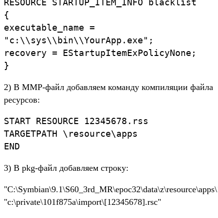
RESOURCE STARTUP_ITEM_INFO blacklist
{
executable_name =
"c:\\sys\\bin\\YourApp.exe";
recovery = EStartupItemExPolicyNone;
}
2) В MMP-файл добавляем команду компиляции файла
ресурсов:
START RESOURCE 12345678.rss
TARGETPATH \resource\apps
END
3) В pkg-файл добавляем строку:
"C:\Symbian\9.1\S60_3rd_MR\epoc32\data\z\resource\apps\
"c:\private\101f875a\import\[12345678].rsc"