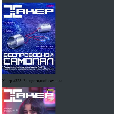
Хакер #323. Беспроводной самопал