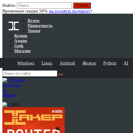
Найти:
Временная скидка 50%
на годовую подписку
!
Взлом
Приватность
Трюки
Кодинг
Админ
Geek
Магазин
Windows
Linux
Android
Железо
Python
AI
Годовая
подписка
на
Хакер
-50%