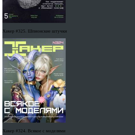
Хакер #325. Шпионские штучки
Хакер #324. Всякое с моделями