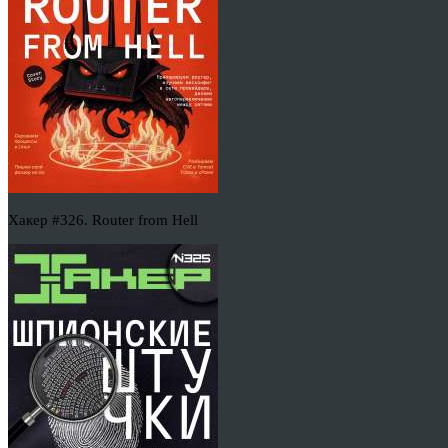
Хакер #326. Router from Hell