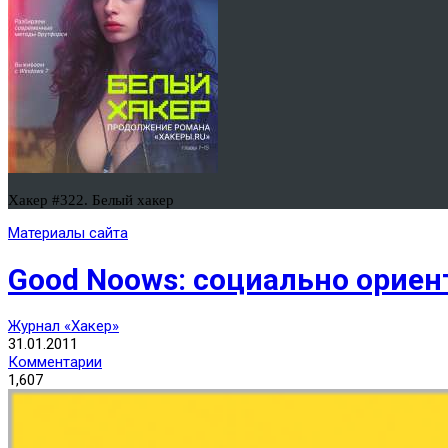
Хакер #322. Белый хакер
Материалы сайта
Good Noows: социально орие
Журнал «Хакер»
31.01.2011
Комментарии
1,607