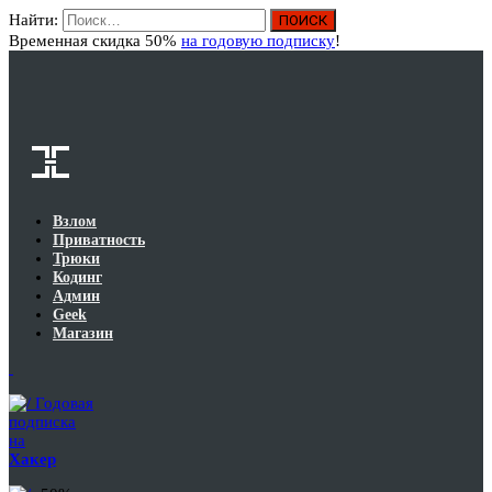
Найти:
Вход
Временная скидка 50%
на годовую подписку
!
Взлом
Приватность
Трюки
Кодинг
Админ
Geek
Магазин
Годовая
подписка
на
Хакер