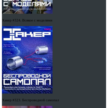
Хакер #324. Всякое с моделями
Хакер #323. Беспроводной самопал