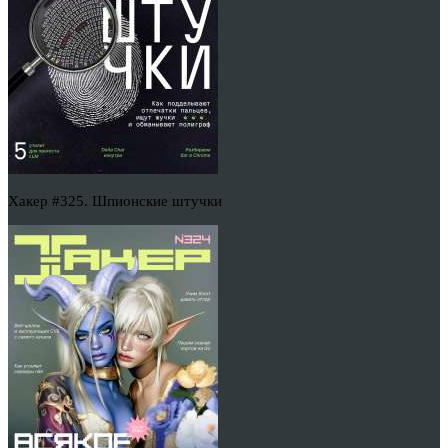
Хакер #325. Шпионские штучки