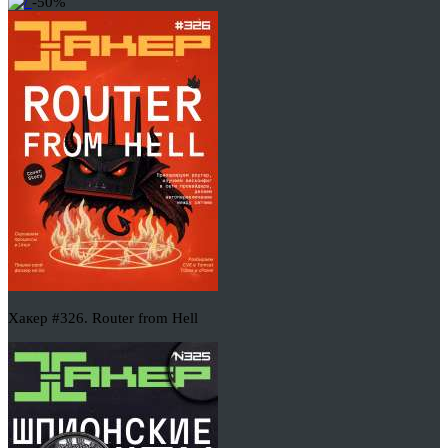
-50%
Хакер #326. Router from Hell