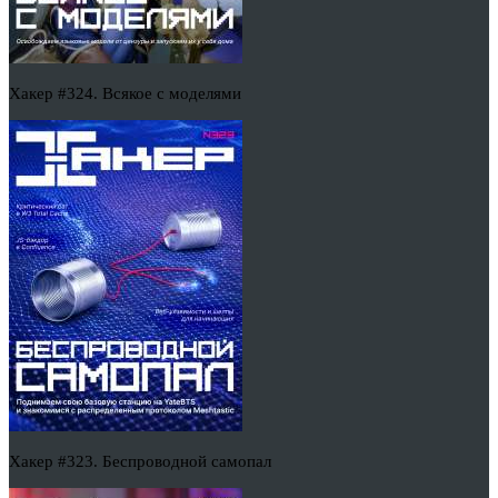
Хакер #324. Всякое с моделями
Хакер #323. Беспроводной самопал