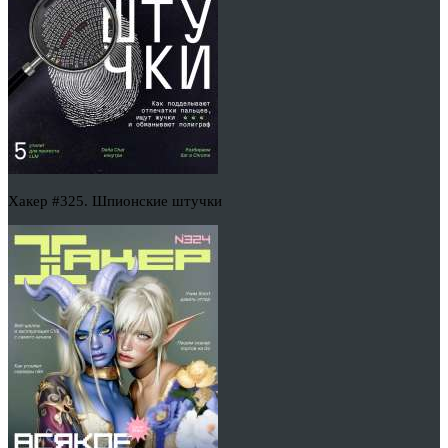
Хакер #325. Шпионские штучки