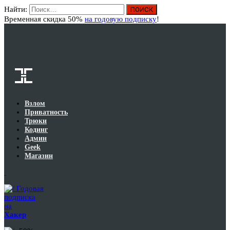
Найти:
Вход
Временная скидка 50%
на годовую подписку
!
Взлом
Приватность
Трюки
Кодинг
Админ
Geek
Магазин
Годовая
подписка
на
Хакер