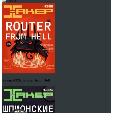
-50%
Хакер #326. Router from Hell