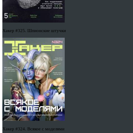
Хакер #325. Шпионские штучки
Хакер #324. Всякое с моделями