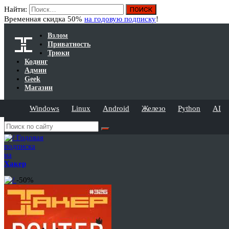
Найти:
Временная скидка 50%
на годовую подписку
!
Взлом
Приватность
Трюки
Кодинг
Админ
Geek
Магазин
Windows
Linux
Android
Железо
Python
AI
Годовая
подписка
на
Хакер
-50%