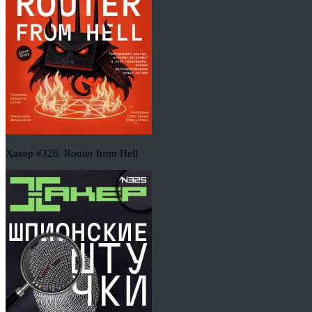
Хакер #326. Router from Hell