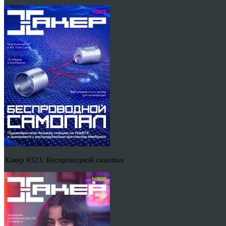
Хакер #323. Беспроводной самопал