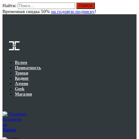
Найти:
Вход
Временная скидка 50%
на годовую подписку
!
Взлом
Приватность
Трюки
Кодинг
Админ
Geek
Магазин
Годовая
подписка
на
Хакер