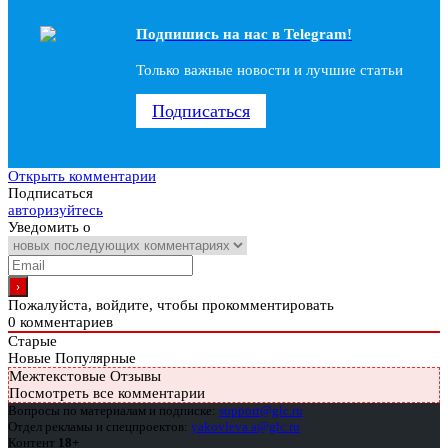
Подпишись на наc в Telegram!
Только важные новости и лучшие статьи
Подписаться
Открыть комментарии
Подписаться
авторизуйтесь
Уведомить о
Пожалуйста, войдите, чтобы прокомментировать
0
комментариев
Старые
Новые
Популярные
Межтекстовые Отзывы
Посмотреть все комментарии
Вопросы по материалам и подписке:
support@glc.ru
Отдел рекламы и спецпроектов:
yakovleva.a@glc.ru
Контент
18+