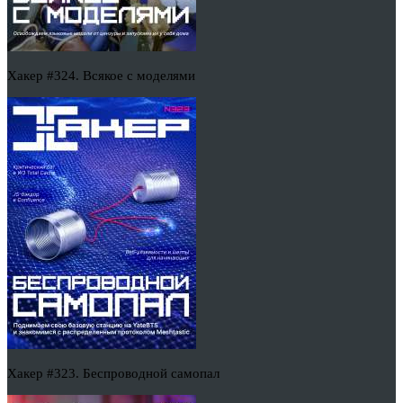
Хакер #324. Всякое с моделями
Хакер #323. Беспроводной самопал