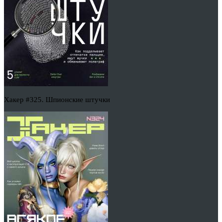
Хакер #325. Шпионские штучки