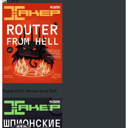
-50%
Хакер #326. Router from Hell