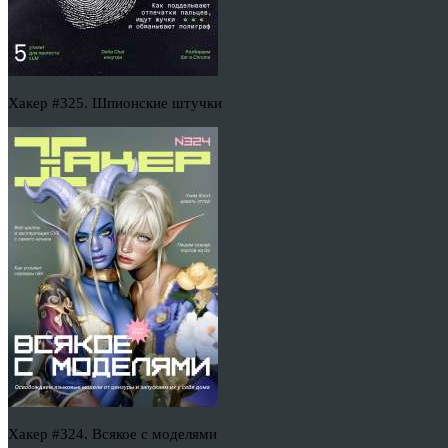
Хакер #325. Шпионские штучки
Хакер #324. Всякое с моделями