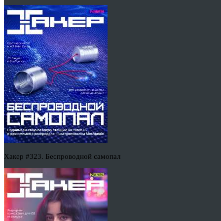
Хакер #323. Беспроводной самопал