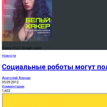
Хакер #322. Белый хакер
Новости
Социальные роботы могут по
Анатолий Ализар
05.09.2012
Комментарии
1,602