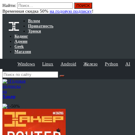
Найти:
Временная скидка 50%
на годовую подписку
!
Взлом
Приватность
Трюки
Кодинг
Админ
Geek
Магазин
Windows
Linux
Android
Железо
Python
AI
Годовая
подписка
на
Хакер
-50%