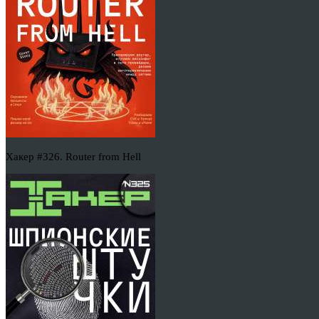
Хакер #326. Router from Hell