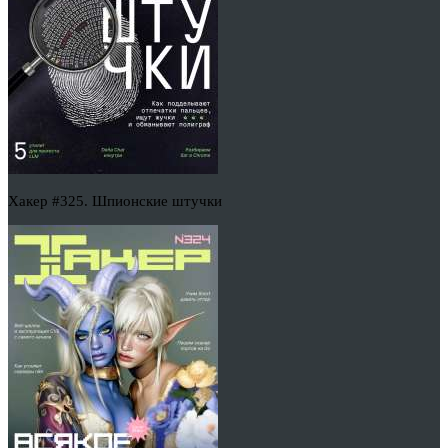
Хакер #325. Шпионские штучки