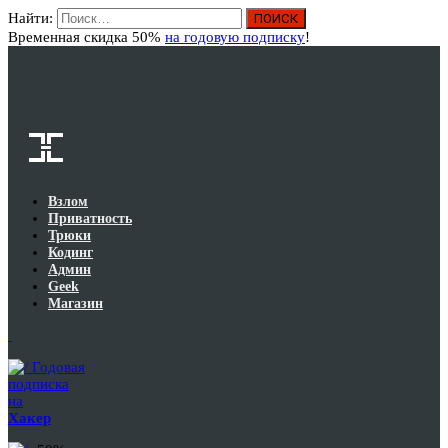
Найти:
Вход
Временная скидка 50%
на годовую подписку
!
Взлом
Приватность
Трюки
Кодинг
Админ
Geek
Магазин
Годовая
подписка
на
Хакер