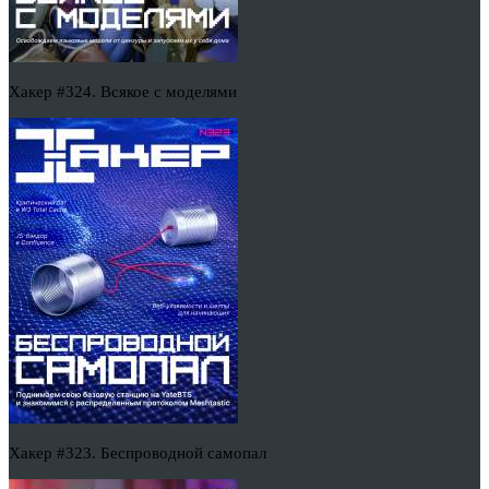
Хакер #324. Всякое с моделями
Хакер #323. Беспроводной самопал