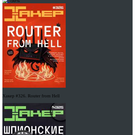
-50%
Хакер #326. Router from Hell