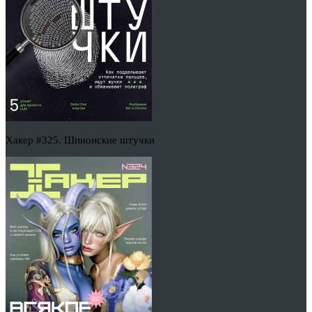
Хакер #325. Шпионские штучки