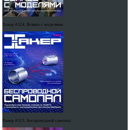
Хакер #324. Всякое с моделями
Хакер #323. Беспроводной самопал