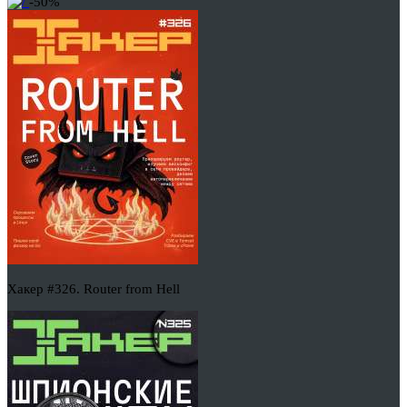
-50%
Хакер #326. Router from Hell