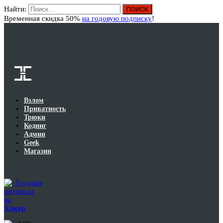
Найти:
Вход
Временная скидка 50%
на годовую подписку
!
Взлом
Приватность
Трюки
Кодинг
Админ
Geek
Магазин
Годовая
подписка
на
Хакер