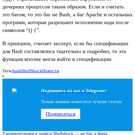
дочерних процессов таким образом. Если и считать
это багом, то это баг не Bash, а баг Apache и остальных
программ, которые разрешают исполнение кода после
символов “() {”.
В принципе, считает эксперт, если бы спецификации
для Bash составлялись тщательно и подробно, то эта
функция вполне могла войти в спецификации.
Теги:
bash
ShellShock
Новости
Подпишись на наc в Telegram!
Только важные новости и лучшие статьи
Подписаться
9 комментариев
к записи Shellshock — не баг, а фича