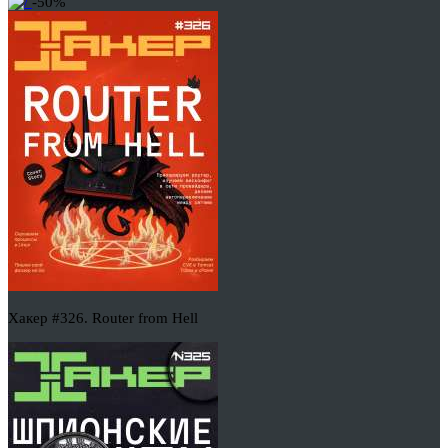
-50%
Хакер #326. Router from Hell