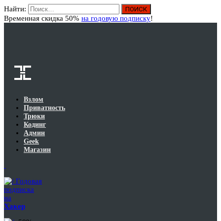
Найти:
Вход
Временная скидка 50%
на годовую подписку
!
Взлом
Приватность
Трюки
Кодинг
Админ
Geek
Магазин
Годовая
подписка
на
Хакер