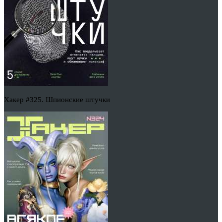
Хакер #325. Шпионские штучки