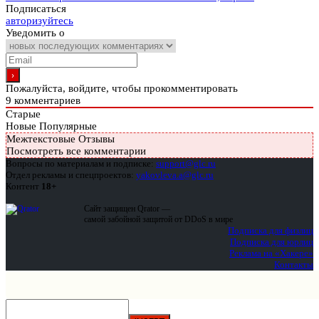
Подписаться
авторизуйтесь
Уведомить о
Пожалуйста, войдите, чтобы прокомментировать
9
комментариев
Старые
Новые
Популярные
Межтекстовые Отзывы
Посмотреть все комментарии
Вопросы по материалам и подписке:
support@glc.ru
Отдел рекламы и спецпроектов:
yakovleva.a@glc.ru
Контент
18+
Сайт защищен Qrator —
самой забойной защитой от DDoS в мире
Подписка для физлиц
Подписка для юрлиц
Реклама на «Хакере»
Контакты