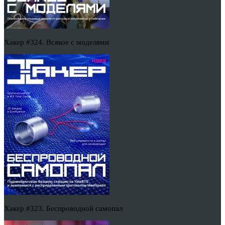
Хакер #324. Всякое с моделями
Хакер #323. Беспроводной самопал