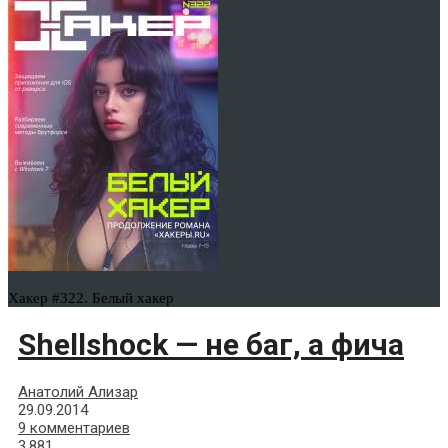
Хакер #322. Белый хакер
Shellshock — не баг, а фича
Анатолий Ализар
29.09.2014
9 комментариев
3,881