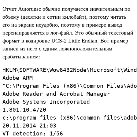
Отчет Autorunsc обычно получается значительным по
объему (десятки и сотни килобайт), поэтому читать
его на экране неудобно, поэтому в примере вывод
перенаправляется в лог-файл. Это обычный текстовый
формат в кодировке UCS-2 Little Endian. Вот пример
записи из него с одним ложноположительным
срабатыванием:
HKLM\SOFTWARE\Wow6432Node\Microsoft\Wind
Adobe ARM

"C:\Program Files (x86)\Common Files\Ado
Adobe Reader and Acrobat Manager

Adobe Systems Incorporated

1.801.10.4720

c:\program files (x86)\common files\adob
20.11.2014 21:03

VT detection: 1/56
