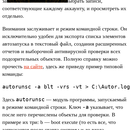
записью. В Autoruns можно выбрать записи,
соответствующие каждому аккаунту, и просмотреть их
отдельно.
Внимания заслуживает и режим командной строки. Он
исключительно удобен для экспорта списка элементов
автозапуска в текстовый файл, создания расширенных
отчетов и выборочной антивирусной проверки всех
подозрительных объектов. Полную справку можно
прочесть
на сайте
, здесь же приведу пример типовой
команды:
autorunsc -a blt -vrs -vt > C:\Autor.log
autorunsc
Здесь
— модуль программы, запускаемый
-a
в режиме командной строки. Ключ
указывает, что
после него перечислены объекты для проверки. В
примере их три: b — boot execute (то есть все, что
загружается после старта системы и до входа