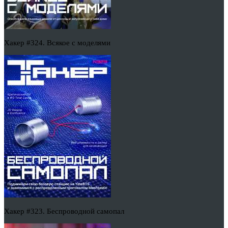
Хакер #324. Всякое с моделями
Хакер #323. Беспроводной самопал