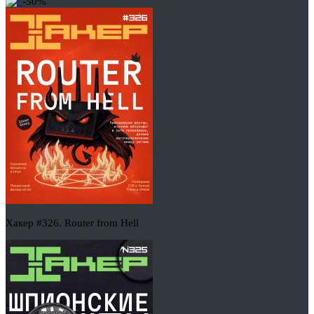
-50%
Хакер #326. Router from Hell