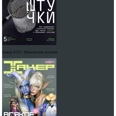
Хакер #325. Шпионские штучки