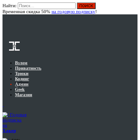
Найти:
Вход
Временная скидка 50%
на годовую подписку
!
Взлом
Приватность
Трюки
Кодинг
Админ
Geek
Магазин
Годовая
подписка
на
Хакер