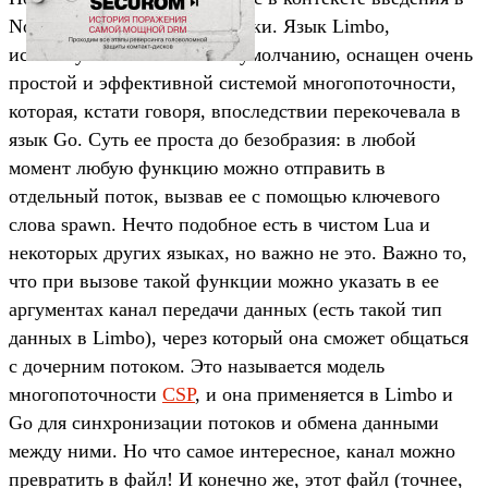
Node9, — это каналы и потоки. Язык Limbo,
используемый в Inferno по умолчанию, оснащен очень
простой и эффективной системой многопоточности,
которая, кстати говоря, впоследствии перекочевала в
язык Go. Суть ее проста до безобразия: в любой
момент любую функцию можно отправить в
отдельный поток, вызвав ее с помощью ключевого
слова spawn. Нечто подобное есть в чистом Lua и
некоторых других языках, но важно не это. Важно то,
что при вызове такой функции можно указать в ее
аргументах канал передачи данных (есть такой тип
данных в Limbo), через который она сможет общаться
с дочерним потоком. Это называется модель
многопоточности
CSP
, и она применяется в Limbo и
Go для синхронизации потоков и обмена данными
между ними. Но что самое интересное, канал можно
превратить в файл! И конечно же, этот файл (точнее,