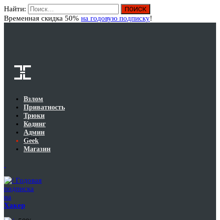
Найти:
Вход
Временная скидка 50%
на годовую подписку
!
Взлом
Приватность
Трюки
Кодинг
Админ
Geek
Магазин
Годовая
подписка
на
Хакер