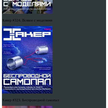
Хакер #324. Всякое с моделями
Хакер #323. Беспроводной самопал