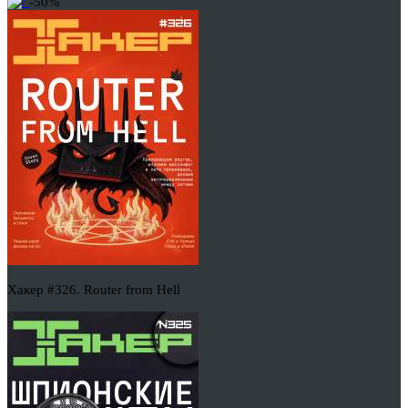
-50%
Хакер #326. Router from Hell