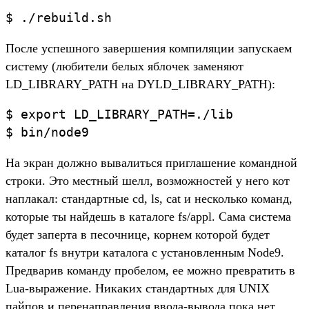
$ ./rebuild.sh
После успешного завершения компиляции запускаем
систему (любители белых яблочек заменяют
LD_LIBRARY_PATH на DYLD_LIBRARY_PATH):
$ export LD_LIBRARY_PATH=./lib

$ bin/node9
На экран должно вывалиться приглашение командной
строки. Это местный шелл, возможностей у него кот
наплакал: стандартные cd, ls, cat и несколько команд,
которые ты найдешь в каталоге fs/appl. Сама система
будет заперта в песочнице, корнем которой будет
каталог fs внутри каталога с установленным Node9.
Предварив команду пробелом, ее можно превратить в
Lua-выражение. Никаких стандартных для UNIX
пайпов и перенаправления ввода-вывода пока нет,