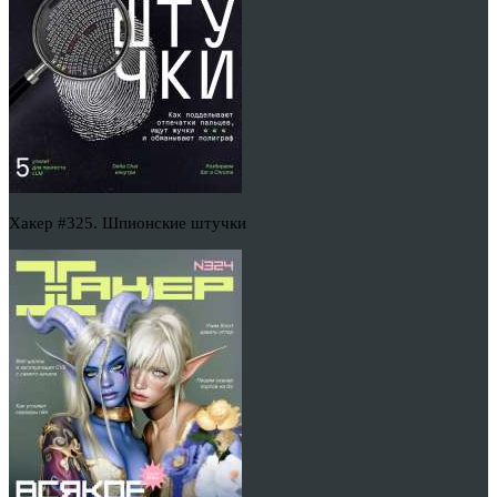
Хакер #325. Шпионские штучки