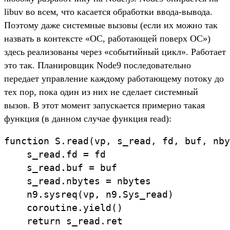
libuv во всем, что касается обработки ввода-вывода.
Поэтому даже системные вызовы (если их можно так
назвать в контексте «ОС, работающей поверх ОС»)
здесь реализованы через «событийный цикл». Работает
это так. Планировщик Node9 последовательно
передает управление каждому работающему потоку до
тех пор, пока один из них не сделает системный
вызов. В этот момент запускается примерно такая
функция (в данном случае функция read):
function S.read(vp, s_read, fd, buf, nby
    s_read.fd = fd

    s_read.buf = buf

    s_read.nbytes = nbytes

    n9.sysreq(vp, n9.Sys_read)

    coroutine.yield()

    return s_read.ret
