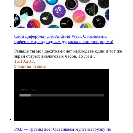
Свой циферблат для Android Wear. С иконками,
циферками, подкидным дураком и танцовщицами!
Раньше ты мог десятками лет наблюдать один и тот же
экран старых аналоговых часов. То ли д…
15.10.2015
9 мин на чтение
PXE — грузим всё! Осваиваем мультизагрузку по