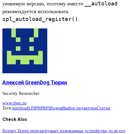
__autoload
уязвимую версию, поэтому вместо
рекомендуется использовать
spl_autoload_register()
.
Алексей GreenDog Тюрин
Security Researcher
www.dsec.ru
Теги:
autoload
LFI
PHP
RFI
Взлом
Выбор редактора
Статьи
Check Also
Ботнет Tengu перезагружает взломанные устройства, если его