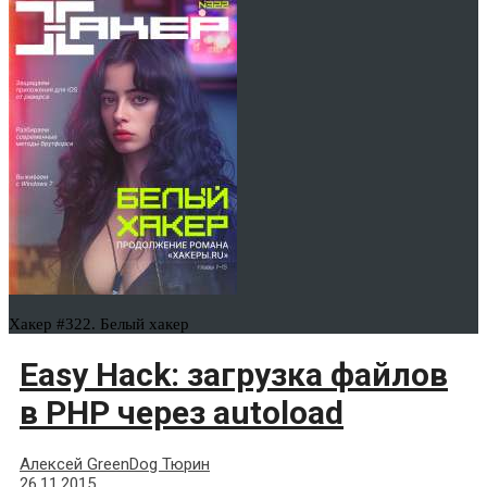
Хакер #322. Белый хакер
Easy Hack: загрузка файлов
в PHP через autoload
Алексей GreenDog Тюрин
26.11.2015