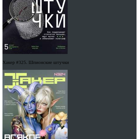
Хакер #325. Шпионские штучки