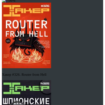
-50%
Хакер #326. Router from Hell