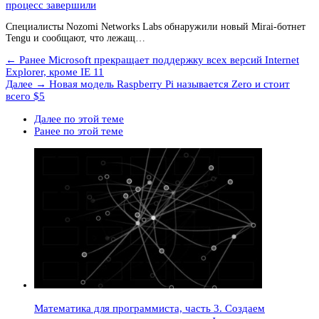
процесс завершили
Специалисты Nozomi Networks Labs обнаружили новый Mirai-ботнет
Tengu и сообщают, что лежащ…
← Ранее
Microsoft прекращает поддержку всех версий Internet
Explorer, кроме IE 11
Далее →
Новая модель Raspberry Pi называется Zero и стоит
всего $5
Далее по этой теме
Ранее по этой теме
Математика для программиста, часть 3. Создаем