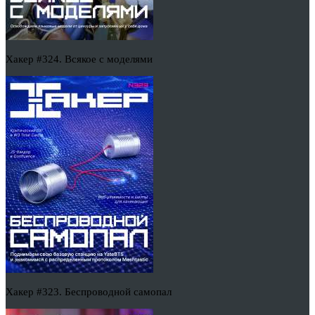
Хакер #324. Всякое с моделями
Хакер #323. Беспроводной самопал