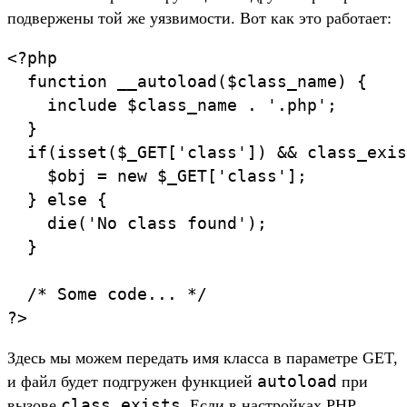
подвержены той же уязвимости. Вот как это работает:
<?php

  function __autoload($class_name) {

    include $class_name . '.php';

  }

  if(isset($_GET['class']) && class_exis
    $obj = new $_GET['class'];

  } else {

    die('No class found');

  }

  /* Some code... */

?>
Здесь мы можем передать имя класса в параметре GET,
autoload
и файл будет подгружен функцией
при
class_exists
вызове
. Если в настройках PHP