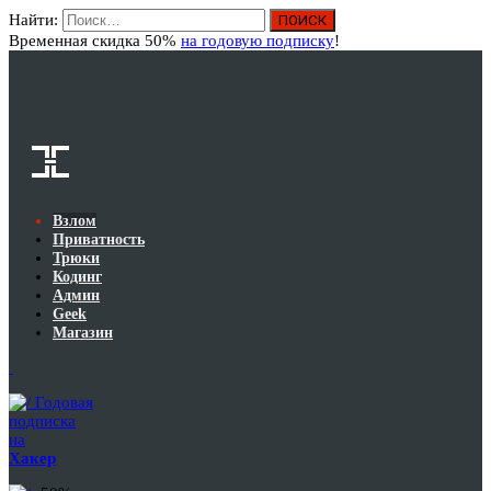
Найти:
Вход
Временная скидка 50%
на годовую подписку
!
Взлом
Приватность
Трюки
Кодинг
Админ
Geek
Магазин
Годовая
подписка
на
Хакер