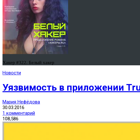
Хакер #322. Белый хакер
Новости
Уязвимость в приложении Tru
Мария Нефёдова
30.03.2016
1 комментарий
108,586