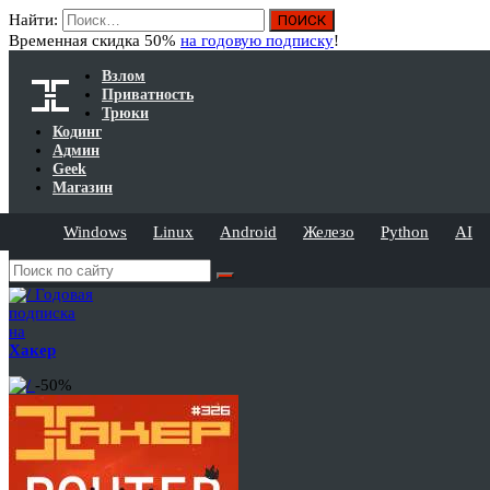
Найти:
Временная скидка 50%
на годовую подписку
!
Взлом
Приватность
Трюки
Кодинг
Админ
Geek
Магазин
Windows
Linux
Android
Железо
Python
AI
Годовая
подписка
на
Хакер
-50%