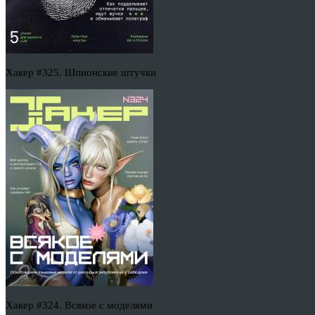
Хакер #325. Шпионские штучки
Хакер #324. Всякое с моделями