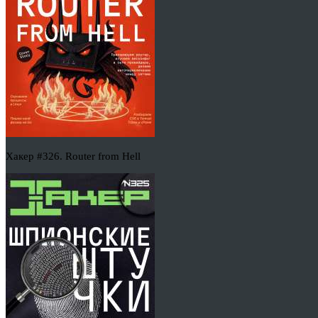
Хакер #326. Router from Hell