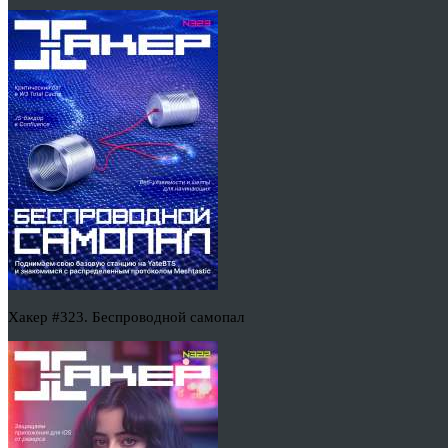
Хакер #323. Беспроводной самопал