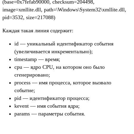
(base=0x7fefab90000, checksum=204498,
image=xmllite.dll, path=\Windows\System32\xmllite.dll,
pid=3532, size=217088)
Каждая такая линия содержит:
id — уникальный идентификатор события
(увеличивается инкрементально);
timestamp — время;
cpu — ядро CPU, на котором оно было
сгенерировано;
process — имя процесса, которое вызвало
событие;
pid — идентификатор процесса;
kevent — имя события ядра;
params — параметры события.