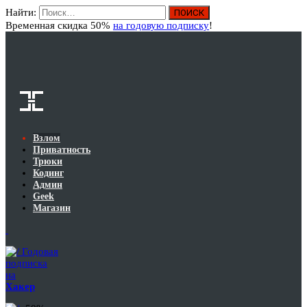
Найти:
Вход
Временная скидка 50%
на годовую подписку
!
Взлом
Приватность
Трюки
Кодинг
Админ
Geek
Магазин
Годовая
подписка
на
Хакер