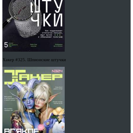
Хакер #325. Шпионские штучки