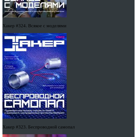
Хакер #324. Всякое с моделями
Хакер #323. Беспроводной самопал