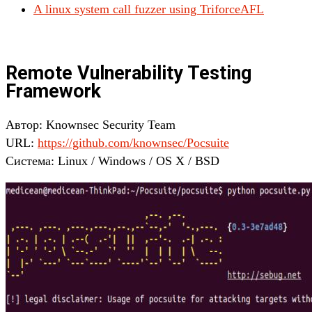
A linux system call fuzzer using TriforceAFL
Remote Vulnerability Testing
Framework
Автор: Knownsec Security Team
URL:
https://github.com/knownsec/Pocsuite
Система: Linux / Windows / OS X / BSD