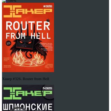
-50%
Хакер #326. Router from Hell