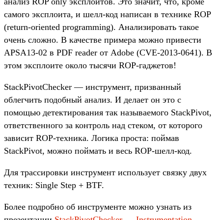
анализ ROP only эксплоитов. Это значит, что, кроме
самого эксплоита, и шелл-код написан в технике ROP
(return-oriented programming). Анализировать такое
очень сложно. В качестве примера можно привести
APSA13-02 в PDF reader от Adobe (CVE-2013-0641). В
этом эксплоите около тысячи ROP-гаджетов!
StackPivotChecker — инструмент, призванный
облегчить подобный анализ. И делает он это с
помощью детектирования так называемого StackPivot,
ответственного за контроль над стеком, от которого
зависит ROP-техника. Логика проста: поймав
StackPivot, можно поймать и весь ROP-шелл-код.
Для трассировки инструмент использует связку двух
техник: Single Step + BTF.
Более подробно об инструменте можно узнать из
презентации
StackPivotChecker — Instrumentation