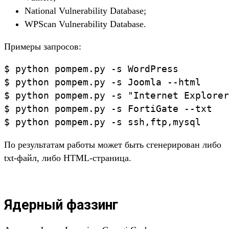
National Vulnerability Database;
WPScan Vulnerability Database.
Примеры запросов:
$ python pompem.py -s WordPress

$ python pompem.py -s Joomla --html

$ python pompem.py -s "Internet Explorer
$ python pompem.py -s FortiGate --txt

$ python pompem.py -s ssh,ftp,mysql
По результатам работы может быть сгенерирован либо
txt-файл, либо HTML-страница.
Ядерный фаззинг