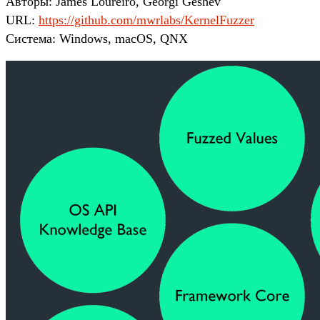
Авторы: James Loureiro, Georgi Geshev
URL:
https://github.com/mwrlabs/KernelFuzzer
Система: Windows, macOS, QNX