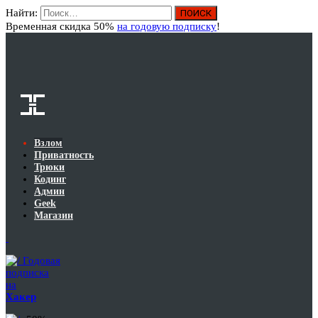
Найти:
Вход
Временная скидка 50%
на годовую подписку
!
Взлом
Приватность
Трюки
Кодинг
Админ
Geek
Магазин
Годовая
подписка
на
Хакер