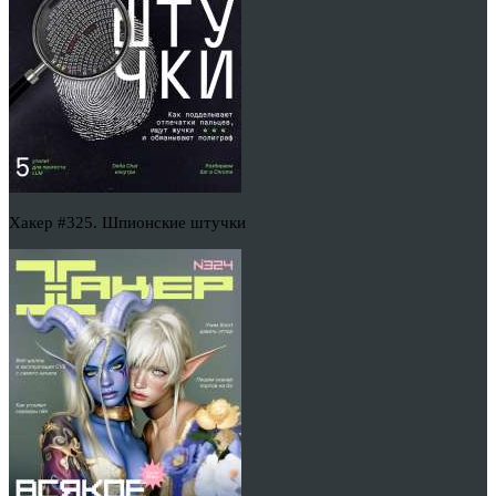
Хакер #325. Шпионские штучки