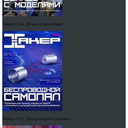
Хакер #324. Всякое с моделями
Хакер #323. Беспроводной самопал