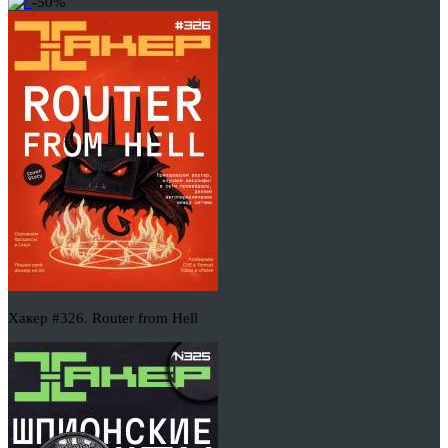
-50%
Хакер #326. Router from Hell