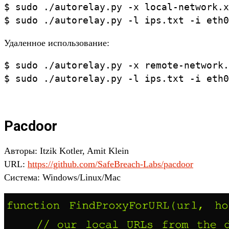
$ sudo ./autorelay.py -x local-network.x
$ sudo ./autorelay.py -l ips.txt -i eth0
Удаленное использование:
$ sudo ./autorelay.py -x remote-network.
$ sudo ./autorelay.py -l ips.txt -i eth0
Pacdoor
Авторы: Itzik Kotler, Amit Klein
URL:
https://github.com/SafeBreach-Labs/pacdoor
Система: Windows/Linux/Mac