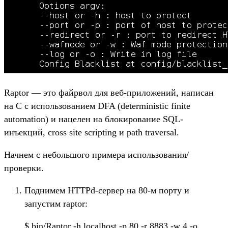
Raptor — это файрвол для веб-приложений, написан
на С с использованием DFA (deterministic finite
automation) и нацелен на блокирование SQL-
инъекций, cross site scripting и path traversal.
Начнем с небольшого примера использования/
проверки.
Поднимем HTTPd-сервер на 80-м порту и
запустим raptor:
$ bin/Raptor -h localhost -p 80 -r 8883 -w 4 -o