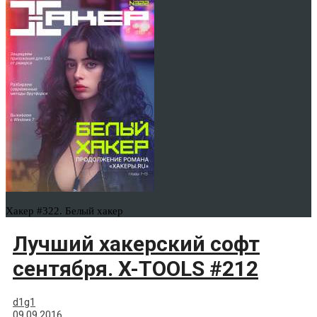
Хакер #322. Белый хакер
Лучший хакерский софт
сентября. X-TOOLS #212
d1g1
09.09.2016