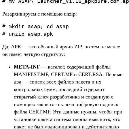
# mv ASAP\ Launcher_v1.16_apkpure.com.ap
Разархивируем с помощью unzip:
# mkdir asap; cd asap

# unzip asap.apk
Да, APK — это обычный архив ZIP, но тем не менее
он имеет четкую структуру:
META-INF
— каталог, содержащий файлы
MANIFEST.MF, CERT.MF и CERT.RSA. Первые
два — список всех файлов пакета и их
контрольных сумм, последний содержит
открытый ключ разработчика и созданную с
помощью закрытого ключа цифровую подпись
файла CERT.MF. Эти данные нужны, чтобы при
установке пакета система смогла выяснить, что
пакет не был модифицирован и действительно