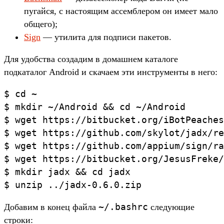
пугайся, с настоящим ассемблером он имеет мало
общего);
Sign
— утилита для подписи пакетов.
Для удобства создадим в домашнем каталоге
подкаталог Android и скачаем эти инструменты в него:
$ cd ~

$ mkdir ~/Android && cd ~/Android

$ wget https://bitbucket.org/iBotPeaches
$ wget https://github.com/skylot/jadx/re
$ wget https://github.com/appium/sign/ra
$ wget https://bitbucket.org/JesusFreke/
$ mkdir jadx && cd jadx

$ unzip ../jadx-0.6.0.zip
~/.bashrc
Добавим в конец файла
следующие
строки: