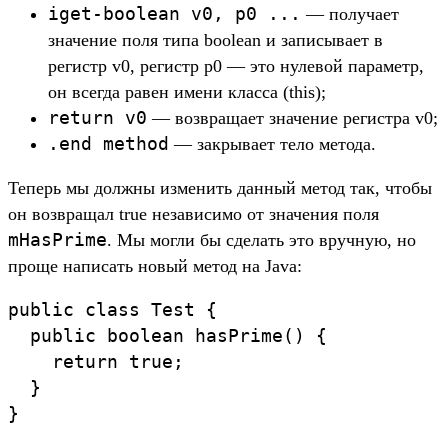
iget-boolean v0, p0 ...
— получает
значение поля типа boolean и записывает в
регистр v0, регистр p0 — это нулевой параметр,
он всегда равен имени класса (this);
return v0
— возвращает значение регистра v0;
.end method
— закрывает тело метода.
Теперь мы должны изменить данный метод так, чтобы
он возвращал true независимо от значения поля
mHasPrime
. Мы могли бы сделать это вручную, но
проще написать новый метод на Java:
public class Test {

  public boolean hasPrime() {

    return true;

  }

}