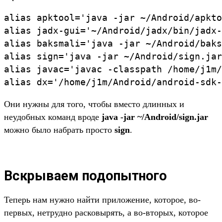
alias apktool='java -jar ~/Android/apkto
alias jadx-gui='~/Android/jadx/bin/jadx-
alias baksmali='java -jar ~/Android/baks
alias sign='java -jar ~/Android/sign.jar
alias javac='javac -classpath /home/j1m/
alias dx='/home/j1m/Android/android-sdk-
Они нужны для того, чтобы вместо длинных и
неудобных команд вроде
java -jar ~/Android/sign.jar
можно было набрать просто
sign
.
Вскрываем подопытного
Теперь нам нужно найти приложение, которое, во-
первых, нетрудно расковырять, а во-вторых, которое