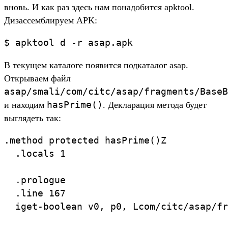
вновь. И как раз здесь нам понадобится apktool.
Дизассемблируем APK:
$ apktool d -r asap.apk
В текущем каталоге появится подкаталог asap.
Открываем файл
asap/smali/com/citc/asap/fragments/BaseB
hasPrime()
и находим
. Декларация метода будет
выглядеть так:
.method protected hasPrime()Z

  .locals 1

  .prologue

  .line 167

  iget-boolean v0, p0, Lcom/citc/asap/fr