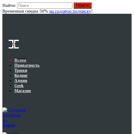
Найти:
Вход
Временная скидка 50%
на годовую подписку
!
Взлом
Приватность
Трюки
Кодинг
Админ
Geek
Магазин
Годовая
подписка
на
Хакер