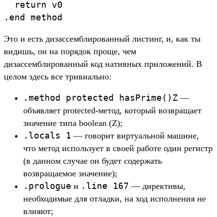
  return v0

.end method
Это и есть дизассемблированный листинг, и, как ты
видишь, он на порядок проще, чем
дизассемблированный код нативных приложений. В
целом здесь все тривиально:
.method protected hasPrime()Z
—
объявляет protected-метод, который возвращает
значение типа boolean (Z);
.locals 1
— говорит виртуальной машине,
что метод использует в своей работе один регистр
(в данном случае он будет содержать
возвращаемое значение);
.prologue
.line 167
и
— директивы,
необходимые для отладки, на ход исполнения не
влияют;