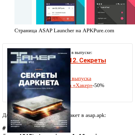
Страница ASAP Launcher на APKPure.com
Другие статьи в выпуске:
Xakep #212. Секреты
даркнета
Содержание выпуска
Подписка на «Хакер»
-50%
Для удобства переименуем пакет в asap.apk:
# cd ~/Downloads
