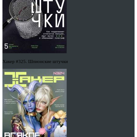
Хакер #325. Шпионские штучки