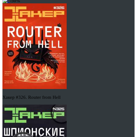
-50%
Хакер #326. Router from Hell