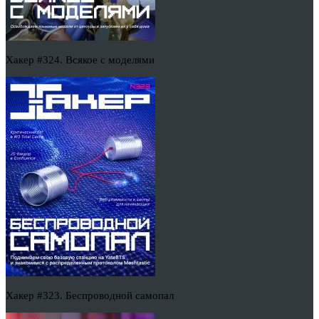
Хакер #324. Всякое с моделями
Хакер #323. Беспроводной самопал