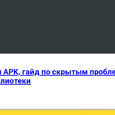
я APK, гайд по скрытым пробле
блиотеки