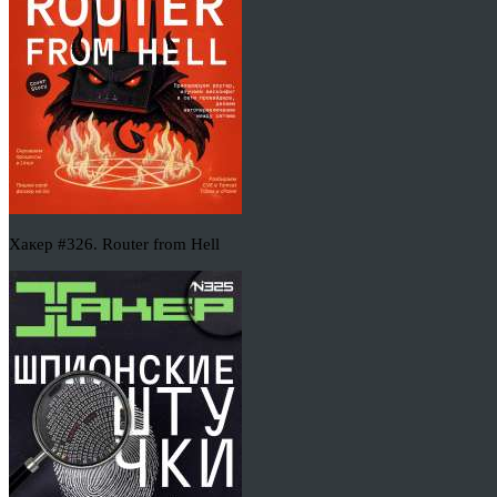
Хакер #326. Router from Hell