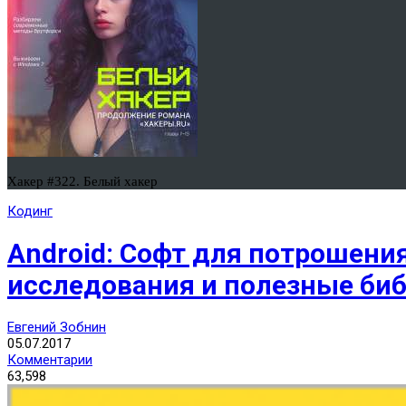
Хакер #322. Белый хакер
Кодинг
Android: Cофт для потрошени
исследования и полезные би
Евгений Зобнин
05.07.2017
Комментарии
63,598