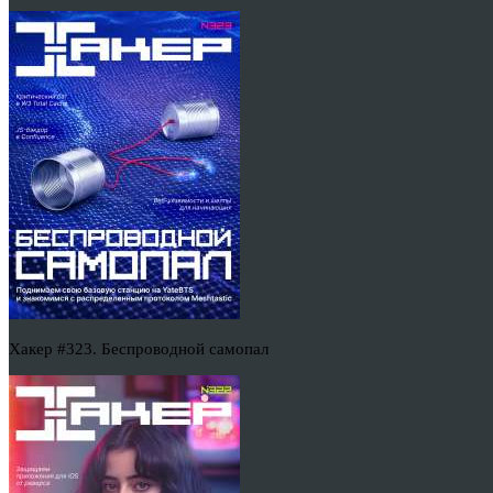
Хакер #323. Беспроводной самопал