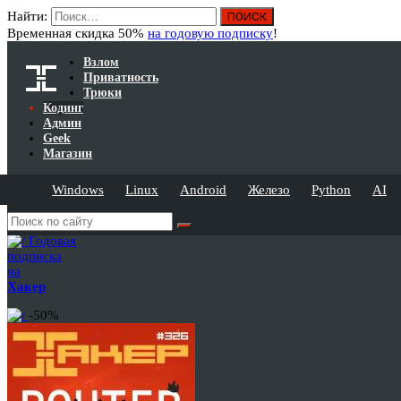
Найти:
Временная скидка 50%
на годовую подписку
!
Взлом
Приватность
Трюки
Кодинг
Админ
Geek
Магазин
Windows
Linux
Android
Железо
Python
AI
Годовая
подписка
на
Хакер
-50%