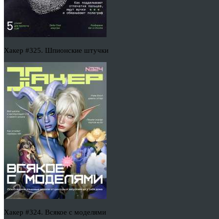
Хакер #325. Шпионские штучки
Хакер #324. Всякое с моделями