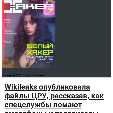
Хакер #322. Белый хакер
Wikileaks опубликовала
файлы ЦРУ, рассказав, как
спецслужбы ломают