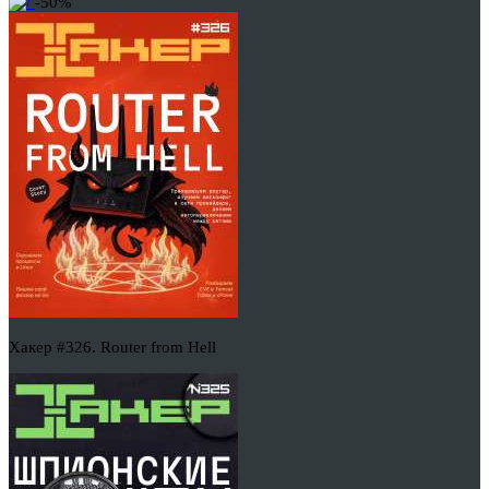
-50%
Хакер #326. Router from Hell