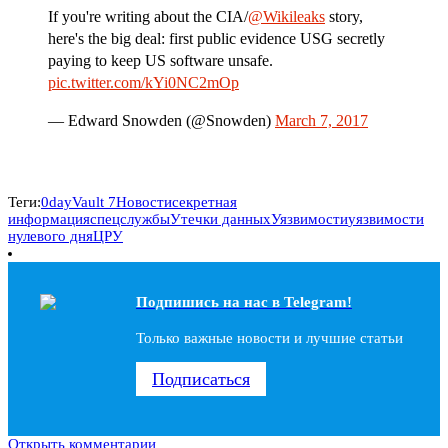
If you're writing about the CIA/
@Wikileaks
story,
here's the big deal: first public evidence USG secretly
paying to keep US software unsafe.
pic.twitter.com/kYi0NC2mOp
— Edward Snowden (@Snowden)
March 7, 2017
Теги:
0day
Vault 7
Новости
секретная
информация
спецслужбы
Утечки данных
Уязвимости
уязвимости
нулевого дня
ЦРУ
Подпишись на наc в Telegram!
Только важные новости и лучшие статьи
Подписаться
Открыть комментарии