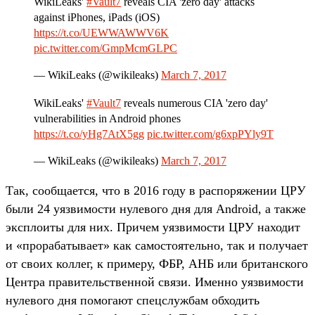
WikiLeaks'
#Vault7
reveals CIA 'zero day' attacks
against iPhones, iPads (iOS)
https://t.co/UEWWAWWV6K
pic.twitter.com/GmpMcmGLPC
— WikiLeaks (@wikileaks)
March 7, 2017
WikiLeaks'
#Vault7
reveals numerous CIA 'zero day'
vulnerabilities in Android phones
https://t.co/yHg7AtX5gg
pic.twitter.com/g6xpPYly9T
— WikiLeaks (@wikileaks)
March 7, 2017
Так, сообщается, что в 2016 году в распоряжении ЦРУ
были 24 уязвимости нулевого дня для Android, а также
эксплоиты для них. Причем уязвимости ЦРУ находит
и «прорабатывает» как самостоятельно, так и получает
от своих коллег, к примеру, ФБР, АНБ или британского
Центра правительственной связи. Именно уязвимости
нулевого дня помогают спецслужбам обходить