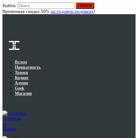
Найти:
Вход
Временная скидка 50%
на годовую подписку
!
Взлом
Приватность
Трюки
Кодинг
Админ
Geek
Магазин
Годовая
подписка
на
Хакер