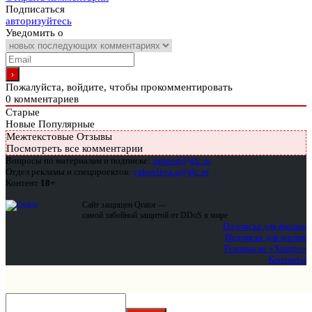
Подписаться
авторизуйтесь
Уведомить о
Пожалуйста, войдите, чтобы прокомментировать
0
комментариев
Старые
Новые
Популярные
Межтекстовые Отзывы
Посмотреть все комментарии
Вопросы по материалам и подписке:
support@glc.ru
Отдел рекламы и спецпроектов:
yakovleva.a@glc.ru
Контент
18+
Сайт защищен Qrator —
самой забойной защитой от DDoS в мире
Подписка для физлиц
Подписка для юрлиц
Реклама на «Хакере»
Контакты