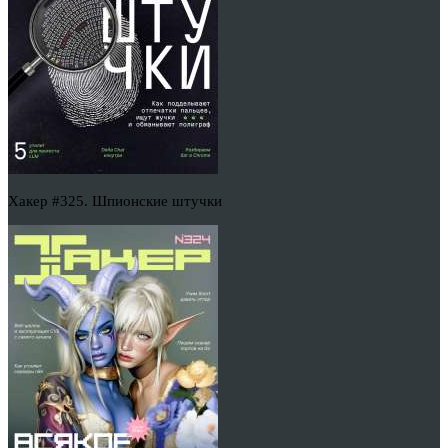
Хакер #325. Шпионские штучки