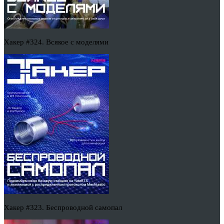
Хакер #324. Всякое с моделями
Хакер #323. Беспроводной самопал