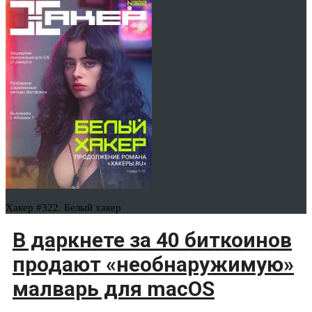
Хакер #322. Белый хакер
В даркнете за 40 биткоинов
продают «необнаружимую»
малварь для macOS