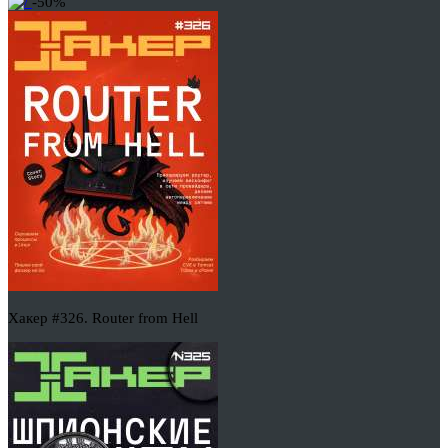
-50%
Хакер #326. Router from Hell