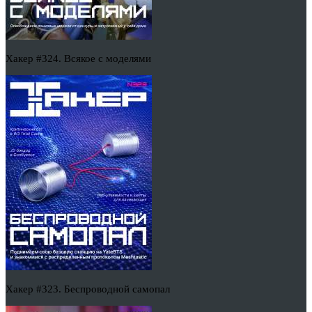
Хакер #324. Всякое с моделями
Хакер #323. Беспроводной самопал