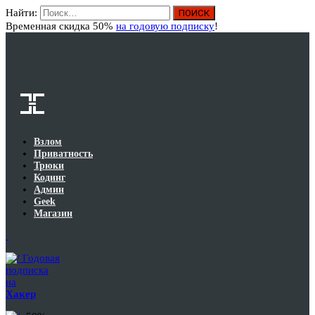
Найти:
Вход
Временная скидка 50%
на годовую подписку
!
Взлом
Приватность
Трюки
Кодинг
Админ
Geek
Магазин
Годовая
подписка
на
Хакер