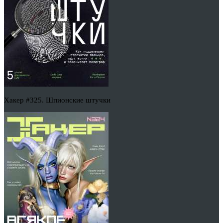
Хакер #325. Шпионские штучки