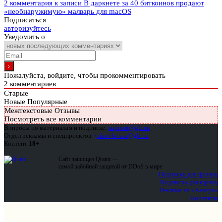
2 комментария
к записи В даркнете за 40 биткоинов продают
«необнаружимую» малварь для macOS
Подписаться
авторизуйтесь
Уведомить о
Пожалуйста, войдите, чтобы прокомментировать
2
комментариев
Старые
Новые
Популярные
Межтекстовые Отзывы
Посмотреть все комментарии
Вопросы по материалам и подписке:
support@glc.ru
Отдел рекламы и спецпроектов:
yakovleva.a@glc.ru
Контент
18+
Сайт защищен Qrator —
самой забойной защитой от DDoS в мире
Подписка для физлиц
Подписка для юрлиц
Реклама на «Хакере»
Контакты