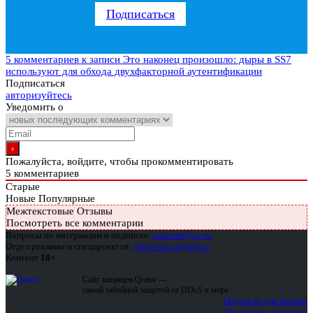
Подписаться
5 комментариев
к записи Это наконец произошло: дыры в SS7
используют для обхода двухфакторной аутентификации
Подписаться
авторизуйтесь
Уведомить о
Пожалуйста, войдите, чтобы прокомментировать
5
комментариев
Старые
Новые
Популярные
Межтекстовые Отзывы
Посмотреть все комментарии
Вопросы по материалам и подписке:
support@glc.ru
Отдел рекламы и спецпроектов:
yakovleva.a@glc.ru
Контент
18+
Сайт защищен Qrator —
самой забойной защитой от DDoS в мире
Подписка для физлиц
Подписка для юрлиц