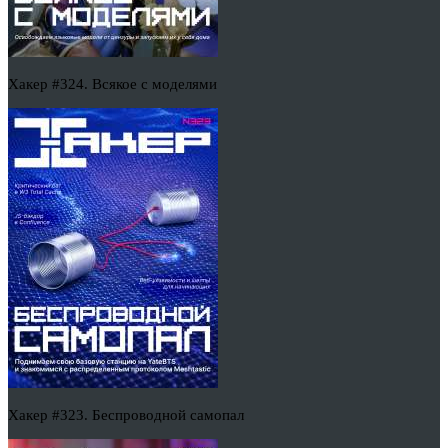
Хакер #324. Всякое с моделями
Хакер #323. Беспроводной самопал