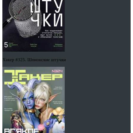
Хакер #325. Шпионские штучки