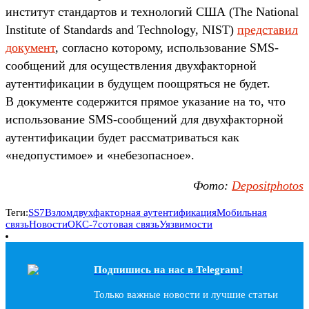
институт стандартов и технологий США (The National
Institute of Standards and Technology, NIST)
представил
документ
, согласно которому, использование SMS-
сообщений для осуществления двухфакторной
аутентификации в будущем поощряться не будет.
В документе содержится прямое указание на то, что
использование SMS-сообщений для двухфакторной
аутентификации будет рассматриваться как
«недопустимое» и «небезопасное».
Фото:
Depositphotos
Теги:
SS7
Взлом
двухфакторная аутентификация
Мобильная
связь
Новости
ОКС-7
сотовая связь
Уязвимости
Подпишись на наc в Telegram!
Только важные новости и лучшие статьи