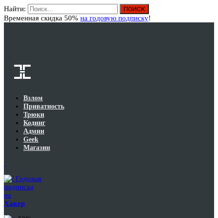
Найти:
Вход
Временная скидка 50%
на годовую подписку
!
Взлом
Приватность
Трюки
Кодинг
Админ
Geek
Магазин
Годовая
подписка
на
Хакер