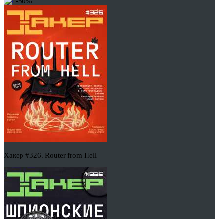
-50%
Хакер #326. Router from Hell