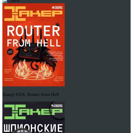
-50%
Хакер #326. Router from Hell