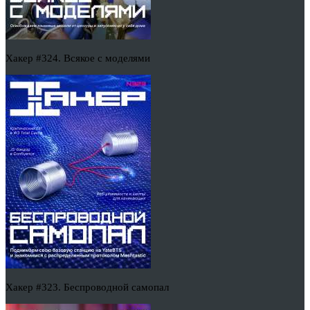
Хакер #324. Всякое с моделями
Хакер #323. Беспроводной самопал