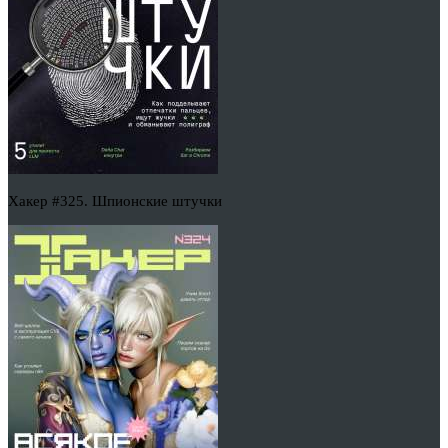
Хакер #325. Шпионские штучки