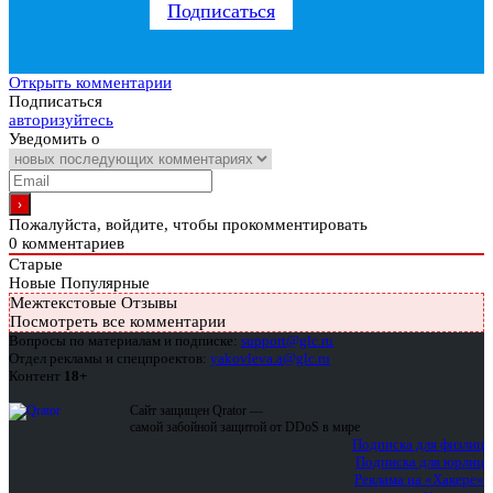
Подписаться
Открыть комментарии
Подписаться
авторизуйтесь
Уведомить о
Пожалуйста, войдите, чтобы прокомментировать
0
комментариев
Старые
Новые
Популярные
Межтекстовые Отзывы
Посмотреть все комментарии
Вопросы по материалам и подписке:
support@glc.ru
Отдел рекламы и спецпроектов:
yakovleva.a@glc.ru
Контент
18+
Сайт защищен Qrator —
самой забойной защитой от DDoS в мире
Подписка для физлиц
Подписка для юрлиц
Реклама на «Хакере»