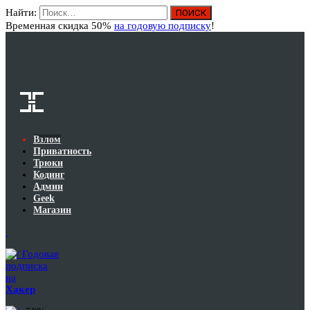
Найти:
Вход
Временная скидка 50%
на годовую подписку
!
Взлом
Приватность
Трюки
Кодинг
Админ
Geek
Магазин
Годовая
подписка
на
Хакер