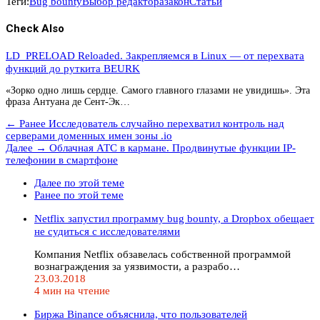
Теги:
Bug bounty
Выбор редактора
закон
Статьи
Check Also
LD_PRELOAD Reloaded. Закрепляемся в Linux — от перехвата
функций до руткита BEURK
«Зорко одно лишь сердце. Самого главного глазами не увидишь». Эта
фраза Антуана де Сент-Эк…
← Ранее
Исследователь случайно перехватил контроль над
серверами доменных имен зоны .io
Далее →
Облачная АТС в кармане. Продвинутые функции IP-
телефонии в смартфоне
Далее по этой теме
Ранее по этой теме
Netflix запустил программу bug bounty, а Dropbox обещает
не судиться с исследователями
Компания Netflix обзавелась собственной программой
вознаграждения за уязвимости, а разрабо…
23.03.2018
4 мин на чтение
Биржа Binance объяснила, что пользователей