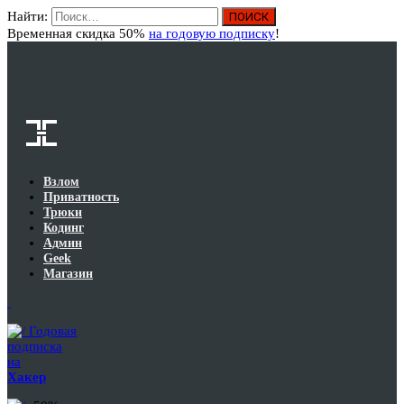
Найти:
Вход
Временная скидка 50%
на годовую подписку
!
Взлом
Приватность
Трюки
Кодинг
Админ
Geek
Магазин
Годовая
подписка
на
Хакер