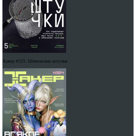
Хакер #325. Шпионские штучки