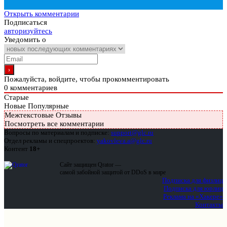
Открыть комментарии
Подписаться
авторизуйтесь
Уведомить о
Пожалуйста, войдите, чтобы прокомментировать
0
комментариев
Старые
Новые
Популярные
Межтекстовые Отзывы
Посмотреть все комментарии
Вопросы по материалам и подписке:
support@glc.ru
Отдел рекламы и спецпроектов:
yakovleva.a@glc.ru
Контент
18+
Сайт защищен Qrator —
самой забойной защитой от DDoS в мире
Подписка для физлиц
Подписка для юрлиц
Реклама на «Хакере»
Контакты