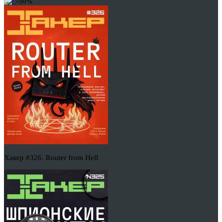
-50%
Хакер #326. Router from Hell