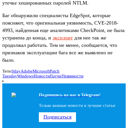
утечке хешированных паролей NTLM.
Баг обнаружили специалисты EdgeSpot, которые
поясняют, что оригинальная уязвимость, CVE-2018-
4993, найденная еще аналитиками CheckPoint, не была
устранена до конца, и
эксплоит
для нее так же
продолжал работать. Тем не менее, сообщается, что
признаков эксплуатации бага все же выявлено не
было.
Теги:
0day
Adobe
Microsoft
Patch
Tuesday
Windows
Новости
Патчи
Уязвимости
Подпишись на наc в Telegram!
Только важные новости и лучшие статьи
Подписаться