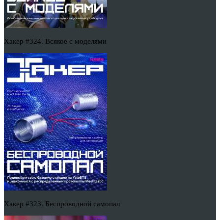
Хакер #324. Всякое с моделями
Хакер #323. Беспроводной самопал