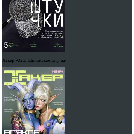
Хакер #325. Шпионские штучки