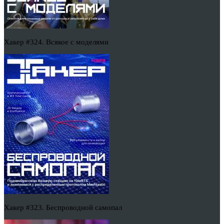
Хакер #324. Всякое с моделями
Хакер #323. Беспроводной самопал