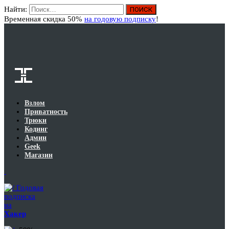
Найти:
Вход
Временная скидка 50%
на годовую подписку
!
Взлом
Приватность
Трюки
Кодинг
Админ
Geek
Магазин
Годовая
подписка
на
Хакер