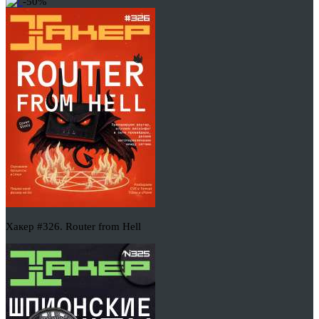
-50%
Хакер #326. Router from Hell