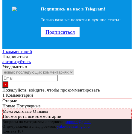
Подпишись на наc в Telegram!
Только важные новости и лучшие статьи
Подписаться
1 комментарий
Подписаться
авторизуйтесь
Уведомить о
Пожалуйста, войдите, чтобы прокомментировать
1
Комментарий
Старые
Новые
Популярные
Межтекстовые Отзывы
Посмотреть все комментарии
Вопросы по материалам и подписке:
support@glc.ru
Отдел рекламы и спецпроектов:
yakovleva.a@glc.ru
Контент
18+