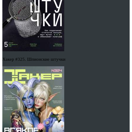
Хакер #325. Шпионские штучки