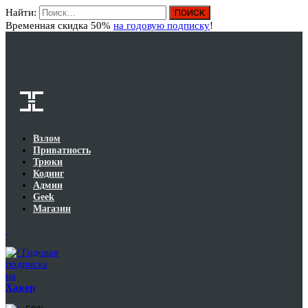
Найти:
Вход
Временная скидка 50%
на годовую подписку
!
Взлом
Приватность
Трюки
Кодинг
Админ
Geek
Магазин
Годовая
подписка
на
Хакер