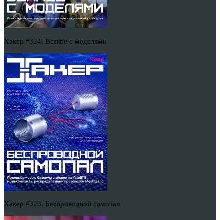
Хакер #324. Всякое с моделями
Хакер #323. Беспроводной самопал