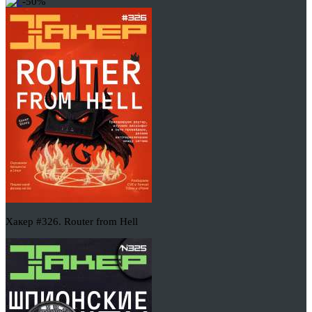
-50%
Хакер #326. Router from Hell