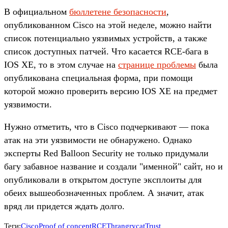
В официальном
бюллетене безопасности
,
опубликованном Cisco на этой неделе, можно найти
список потенциально уязвимых устройств, а также
список доступных патчей. Что касается RCE-бага в
IOS XE, то в этом случае на
странице проблемы
была
опубликована специальная форма, при помощи
которой можно проверить версию IOS XE на предмет
уязвимости.
Нужно отметить, что в Cisco подчеркивают — пока
атак на эти уязвимости не обнаружено. Однако
эксперты Red Balloon Security не только придумали
багу забавное название и создали "именной" сайт, но и
опубликовали в открытом доступе эксплоиты для
обеих вышеобозначенных проблем. А значит, атак
вряд ли придется ждать долго.
Теги:
Cisco
Proof of concept
RCE
Thrangrycat
Trust