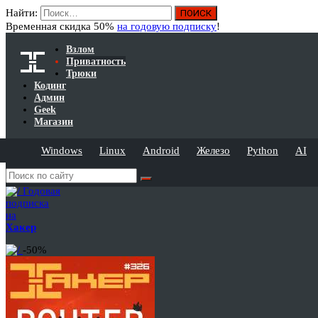
Найти:
Временная скидка 50%
на годовую подписку
!
Взлом
Приватность
Трюки
Кодинг
Админ
Geek
Магазин
Windows
Linux
Android
Железо
Python
AI
Годовая
подписка
на
Хакер
-50%