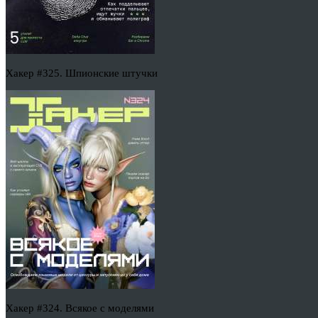
Хакер #325. Шпионские штучки
Хакер #324. Всякое с моделями