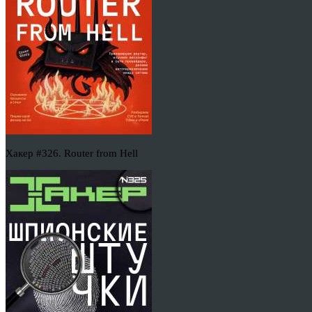
Хакер #326. Router from Hell