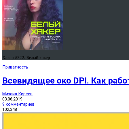
Хакер #322. Белый хакер
Приватность
Всевидящее око DPI. Как рабо
Михаил Киреев
03.06.2019
9 комментариев
102,348