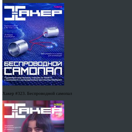
Хакер #323. Беспроводной самопал