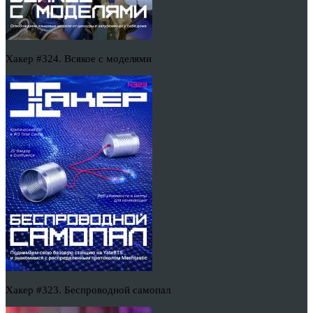
Хакер #324. Всякое с моделями
Хакер #323. Беспроводной самопал