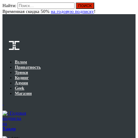
Найти:
Вход
Временная скидка 50%
на годовую подписку
!
Взлом
Приватность
Трюки
Кодинг
Админ
Geek
Магазин
Годовая
подписка
на
Хакер