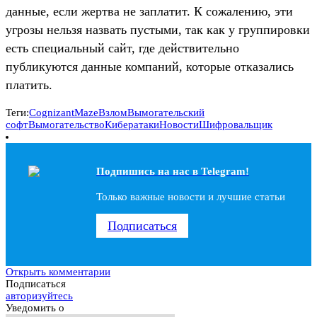
данные, если жертва не заплатит. К сожалению, эти
угрозы нельзя назвать пустыми, так как у группировки
есть специальный сайт, где действительно
публикуются данные компаний, которые отказались
платить.
Теги:
Cognizant
Maze
Взлом
Вымогательский
софт
Вымогательство
Кибератаки
Новости
Шифровальщик
Подпишись на наc в Telegram!
Только важные новости и лучшие статьи
Подписаться
Открыть комментарии
Подписаться
авторизуйтесь
Уведомить о