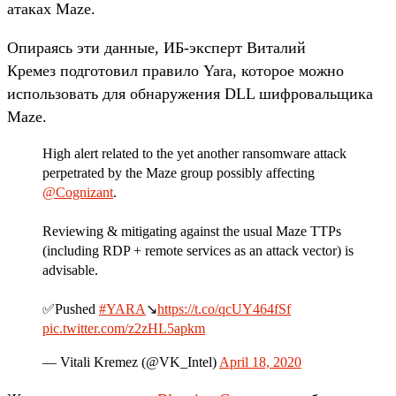
атаках Maze.
Опираясь эти данные, ИБ-эксперт Виталий
Кремез подготовил правило Yara, которое можно
использовать для обнаружения DLL шифровальщика
Maze.
High alert related to the yet another ransomware attack
perpetrated by the Maze group possibly affecting
@Cognizant
.
Reviewing & mitigating against the usual Maze TTPs
(including RDP + remote services as an attack vector) is
advisable.
✅Pushed
#YARA
↘️
https://t.co/qcUY464fSf
pic.twitter.com/z2zHL5apkm
— Vitali Kremez (@VK_Intel)
April 18, 2020