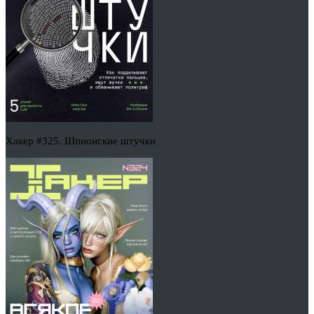
Хакер #325. Шпионские штучки