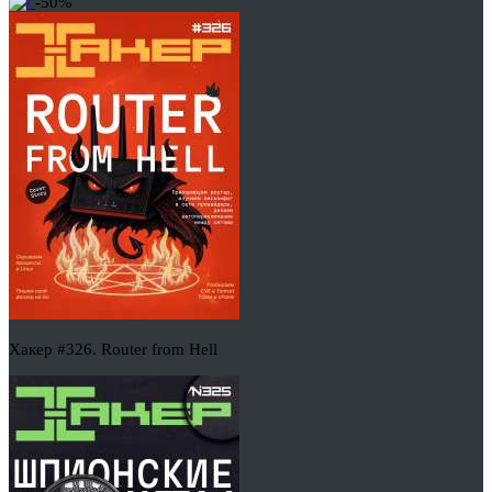
-50%
Хакер #326. Router from Hell