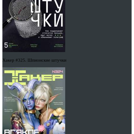
Хакер #325. Шпионские штучки