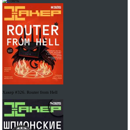
-50%
Хакер #326. Router from Hell