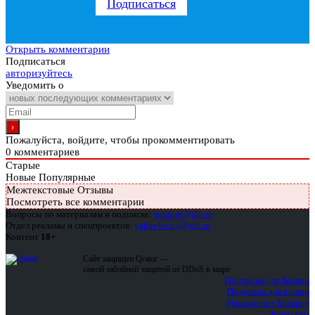
Подписаться
Открыть комментарии
Подписаться
авторизуйтесь
Уведомить о
Пожалуйста, войдите, чтобы прокомментировать
0
комментариев
Старые
Новые
Популярные
Межтекстовые Отзывы
Посмотреть все комментарии
Вопросы по материалам и подписке:
support@glc.ru
Отдел рекламы и спецпроектов:
yakovleva.a@glc.ru
Контент
18+
Сайт защищен Qrator —
самой забойной защитой от DDoS в мире
Подписка для физлиц
Подписка для юрлиц
Реклама на «Хакере»
Контакты