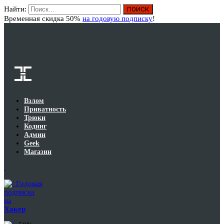
Найти:
Вход
Временная скидка 50%
на годовую подписку
!
Взлом
Приватность
Трюки
Кодинг
Админ
Geek
Магазин
Годовая
подписка
на
Хакер