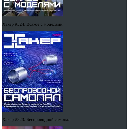
Хакер #324. Всякое с моделями
Хакер #323. Беспроводной самопал