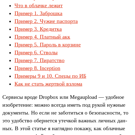
Что в облачке лежит
Пример 1. Заброшка
Пример 2. Чужие паспорта
Пример 3. Кредитка
Пример 4. Платный акк
Пример 5. Пароль в корзине
Пример 6. Стволы
Пример 7. Пиратство
Пример 8. Inception
Примеры 9 и 10. Спецы по ИБ
Как не стать жертвой взлома
Сер­висы вро­де Dropbox или Megaupload — удоб­ное
изоб­ретение: мож­но всег­да иметь под рукой нуж­ные
докумен­ты. Но если не заботить­ся о безопас­ности, то
это удобс­тво обер­нется утеч­кой важ­ных лич­ных дан­
ных. В этой статье я наг­лядно покажу, как облачные