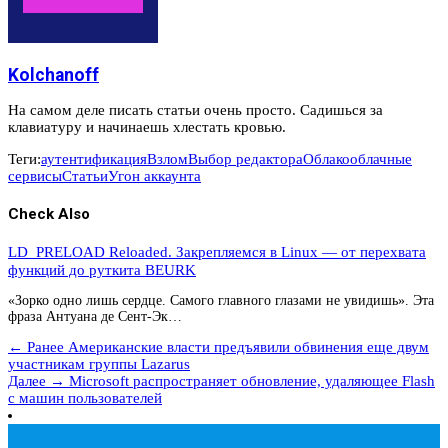
Kolchanoff
На самом деле писать статьи очень просто. Садишься за
клавиатуру и начинаешь хлестать кровью.
Теги:
аутентификация
Взлом
Выбор редактора
Облако
облачные
сервисы
Статьи
Угон аккаунта
Check Also
LD_PRELOAD Reloaded. Закрепляемся в Linux — от перехвата
функций до руткита BEURK
«Зорко одно лишь сердце. Самого главного глазами не увидишь». Эта
фраза Антуана де Сент-Эк…
← Ранее
Американские власти предъявили обвинения еще двум
участникам группы Lazarus
Далее →
Microsoft распространяет обновление, удаляющее Flash
с машин пользователей