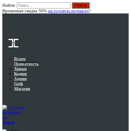
Найти:
Вход
Временная скидка 50%
на годовую подписку
!
Взлом
Приватность
Трюки
Кодинг
Админ
Geek
Магазин
Годовая
подписка
на
Хакер