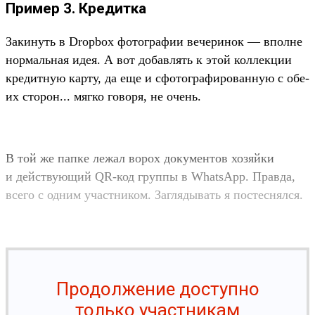
Пример 3. Кредитка
За­кинуть в Dropbox фотог­рафии вечери­нок — впол­не
нор­маль­ная идея. А вот добав­лять к этой кол­лекции
кре­дит­ную кар­ту, да еще и сфо­тог­рафиро­ван­ную с обе­
их сто­рон... мяг­ко говоря, не очень.
В той же пап­ке лежал ворох докумен­тов хозяй­ки
и дей­ству­ющий QR-код груп­пы в WhatsApp. Прав­да,
все­го с одним учас­тни­ком. Заг­лядывать я пос­теснял­ся.
Продолжение доступно
только участникам