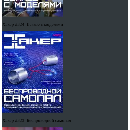
Хакер #324. Всякое с моделями
Хакер #323. Беспроводной самопал