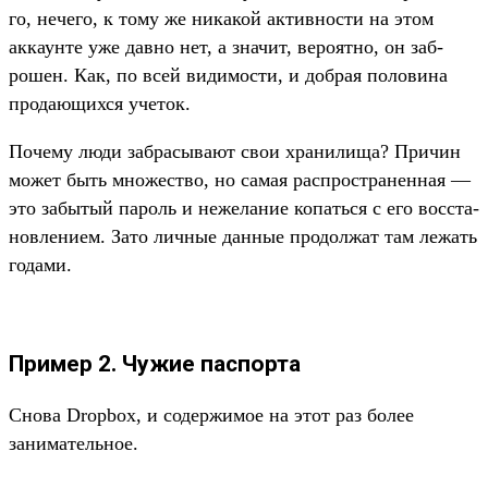
го, нечего, к тому же никакой активнос­ти на этом
акка­унте уже дав­но нет, а зна­чит, веро­ятно, он заб­
рошен. Как, по всей видимос­ти, и доб­рая полови­на
про­дающих­ся уче­ток.
По­чему люди заб­расыва­ют свои хра­нили­ща? При­чин
может быть мно­жес­тво, но самая рас­простра­нен­ная —
это забытый пароль и нежела­ние копать­ся с его вос­ста­
нов­лени­ем. Зато лич­ные дан­ные про­дол­жат там лежать
годами.
Пример 2. Чужие паспорта
Сно­ва Dropbox, и содер­жимое на этот раз более
занима­тель­ное.