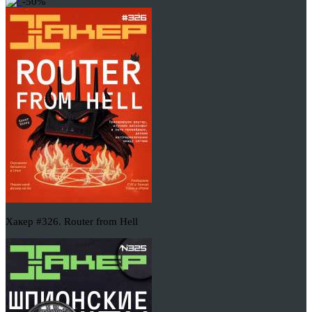
-50%
Хакер #326. Router from Hell