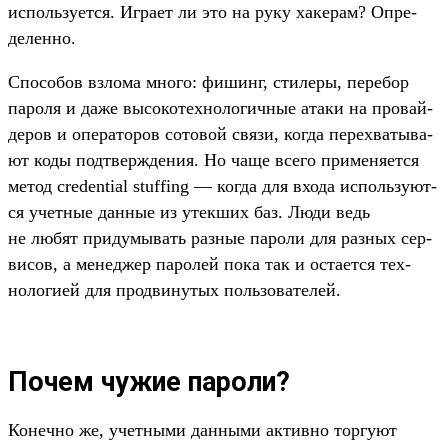
исполь­зует­ся. Игра­ет ли это на руку хакерам? Опре­
делен­но.
Спо­собов взло­ма мно­го: фишинг, сти­леры, перебор
пароля и даже высоко­тех­нологич­ные ата­ки на про­вай­
деров и опе­рато­ров сотовой свя­зи, ког­да перех­ватыва­
ют коды под­твержде­ния. Но чаще все­го при­меня­ется
метод credential stuffing — ког­да для вхо­да исполь­зуют­
ся учет­ные дан­ные из утек­ших баз. Люди ведь
не любят при­думы­вать раз­ные пароли для раз­ных сер­
висов, а менед­жер паролей пока так и оста­ется тех­
нологи­ей для прод­винутых поль­зовате­лей.
Почем чужие пароли?
Ко­неч­но же, учет­ными дан­ными активно тор­гуют