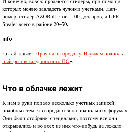
И конеч­но, вов­сю про­дают­ся сти­леры, при помощи
которых мож­но зав­ладеть чужими учет­ками. Нап­
ример, сти­лер AZORult сто­ит 100 дол­ларов, а UFR
Stealer все­го в рай­оне 20–50.
info
Чи­тай так­же: «
Тро­яны на про­дажу. Изу­чаем под­поль­
ный рынок вре­донос­ного ПО
».
Что в облачке лежит
К нам в руки попало нес­коль­ко учет­ных записей,
подоб­ных тем, что про­дают­ся на под­поль­ных форумах.
Они были отоб­раны спе­циаль­но, поэто­му все они
откры­вались и во всех из них что‑нибудь да лежало.