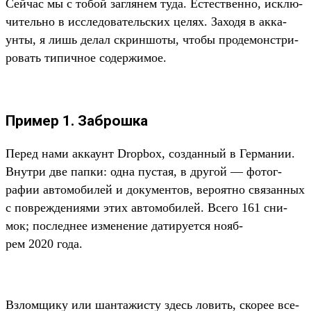
Сей­час мы с тобой заг­лянем туда. Естес­твен­но, исклю­
читель­но в иссле­дова­тель­ских целях. Заходя в акка­
унты, я лишь делал скрин­шоты, что­бы про­демонс­три­
ровать типич­ное содер­жимое.
Пример 1. Заброшка
Пе­ред нами акка­унт Dropbox, соз­данный в Гер­мании.
Внут­ри две пап­ки: одна пус­тая, в дру­гой — фотог­
рафии авто­моби­лей и докумен­тов, веро­ятно свя­зан­ных
с пов­режде­ниями этих авто­моби­лей. Все­го 161 сни­
мок; пос­леднее изме­нение датиру­ется нояб­
рем 2020 года.
Взлом­щику или шан­тажис­ту здесь ловить, ско­рее все­