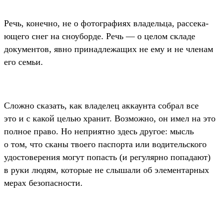
Речь, конеч­но, не о фотог­рафи­ях вла­дель­ца, рас­сека­
юще­го снег на сно­убор­де. Речь — о целом скла­де
докумен­тов, явно при­над­лежащих не ему и не чле­нам
его семьи.
Слож­но ска­зать, как вла­делец акка­унта соб­рал все
это и с какой целью хра­нит. Воз­можно, он имел на это
пол­ное пра­во. Но неп­рият­но здесь дру­гое: мысль
о том, что ска­ны тво­его пас­порта или водитель­ско­го
удос­товере­ния могут попасть (и регуляр­но попада­ют)
в руки людям, которые не слы­шали об эле­мен­тарных
мерах безопас­ности.