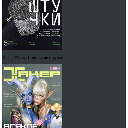
Хакер #325. Шпионские штучки