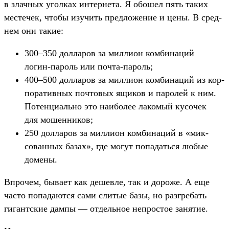
в злач­ных угол­ках интерне­та. Я обо­шел пять таких
мес­течек, что­бы изу­чить пред­ложение и цены. В сред­
нем они такие:
300–350 дол­ларов за мил­лион ком­бинаций
логин‑пароль или поч­та‑пароль;
400–500 дол­ларов за мил­лион ком­бинаций из кор­
поратив­ных поч­товых ящи­ков и паролей к ним.
Потен­циаль­но это наибо­лее лакомый кусочек
для мошен­ников;
250 дол­ларов за мил­лион ком­бинаций в «мик­
сован­ных базах», где могут попадать­ся любые
домены.
Впро­чем, быва­ет как дешев­ле, так и дороже. А еще
час­то попада­ются сами сли­тые базы, но раз­гре­бать
гигант­ские дам­пы — отдель­ное неп­ростое занятие.