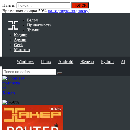
Найти:
Временная скидка 50%
на годовую подписку
!
Взлом
Приватность
Трюки
Кодинг
Админ
Geek
Магазин
Windows
Linux
Android
Железо
Python
AI
Годовая
подписка
на
Хакер
-50%