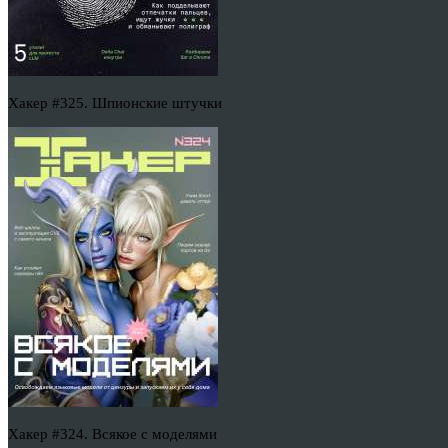
Хакер #325. Шпионские штучки
Хакер #324. Всякое с моделями