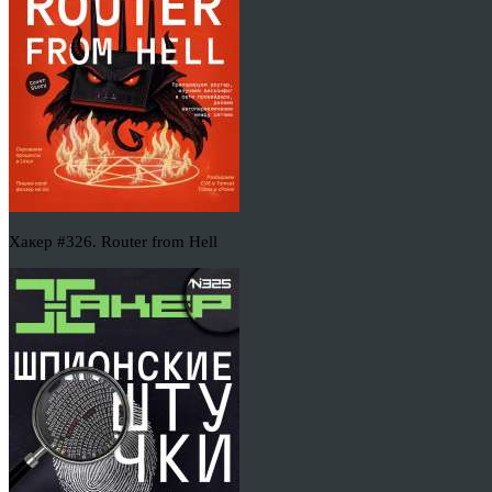
Хакер #326. Router from Hell