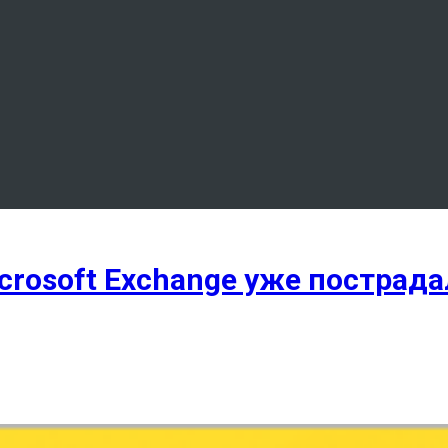
crosoft Exchange уже пострад