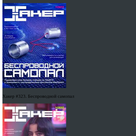
Хакер #323. Беспроводной самопал