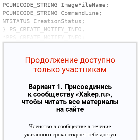
PCUNICODE_STRING
ImageFileName
;
PCUNICODE_STRING
CommandLine
;
NTSTATUS
CreationStatus
;
}
PS_CREATE_NOTIFY_INFO
,
*
PPS_CREATE_NOTIFY_INFO
;
Продолжение доступно
только участникам
Вариант 1. Присоединись
к сообществу «Xakep.ru»,
чтобы читать все материалы
на сайте
Членство в сообществе в течение
указанного срока откроет тебе доступ