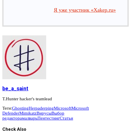
Я уже участник «Xakep.ru»
be_a_saint
T.Hunter hacker's teamlead
Теги:
Ghosting
Herpaderping
Microsoft
Microsoft
Defender
Mimikatz
Вирусы
Выбор
редактора
малварь
Пентестинг
Статьи
Check Also