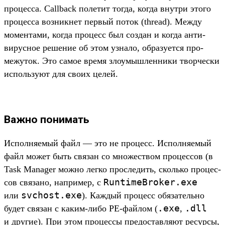
про­цес­са. Callback полетит тог­да, ког­да внут­ри это­го
про­цес­са воз­никнет пер­вый поток (thread). Меж­ду
момен­тами, ког­да про­цесс был соз­дан и ког­да анти­
вирус­ное решение об этом узна­ло, обра­зует­ся про­
межу­ток. Это самое вре­мя зло­умыш­ленни­ки твор­чески
исполь­зуют для сво­их целей.
Важно понимать
Ис­полня­емый файл — это не про­цесс. Исполня­емый
файл может быть свя­зан со мно­жес­твом про­цес­сов (в
Task Manager мож­но лег­ко прос­ледить, сколь­ко про­цес­
RuntimeBroker.
exe
сов свя­зано, нап­ример, с
svchost.
exe
или
). Каж­дый про­цесс обя­затель­но
.
exe
.
dll
будет свя­зан с каким‑либо PE-фай­лом (
,
и дру­гие). При этом про­цес­сы пре­дос­тавля­ют ресур­сы,