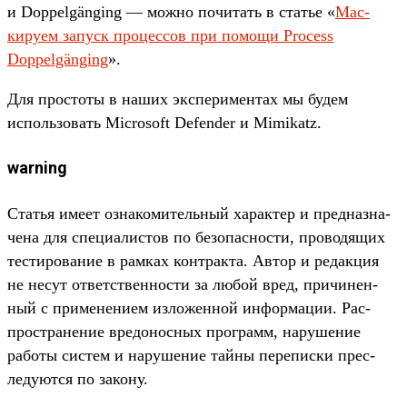
и Doppelgänging — мож­но почитать в статье «
Мас­
киру­ем запуск про­цес­сов при помощи Process
Doppelgänging
».
Для прос­тоты в наших экспе­римен­тах мы будем
исполь­зовать Microsoft Defender и Mimikatz.
warning
Статья име­ет озна­коми­тель­ный харак­тер и пред­назна­
чена для спе­циалис­тов по безопас­ности, про­водя­щих
тес­тирова­ние в рам­ках кон­трак­та. Автор и редак­ция
не несут ответс­твен­ности за любой вред, при­чинен­
ный с при­мене­нием изло­жен­ной информа­ции. Рас­
простра­нение вре­донос­ных прог­рамм, наруше­ние
работы сис­тем и наруше­ние тай­ны перепис­ки прес­
леду­ются по закону.