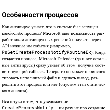
Особенности процессов
Как анти­вирус узна­ет, что в сис­теме был запущен
какой‑либо про­цесс? Microsoft дает воз­можность раз­
работ­чикам анти­вирус­ных решений получать через
API нуж­ные им события (нап­ример,
PsSetCreateProcessNotifyRoutineEx
). Ког­да
соз­дает­ся про­цесс, Microsoft Defender (да и все осталь­
ные анти­виру­сы) сра­зу узна­ет об этом, получив соот­
ветс­тву­ющий callback. Теперь‑то он может про­инспек­
тировать исполня­емый файл и сде­лать вывод, раз­
решить этот про­цесс или нет (опус­тим этап ста­тичес­
кого ана­лиза).
Вся шту­ка в том, что уве­дом­ление
CreateProcessNotify
— ни разу не про соз­дание