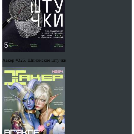
Хакер #325. Шпионские штучки