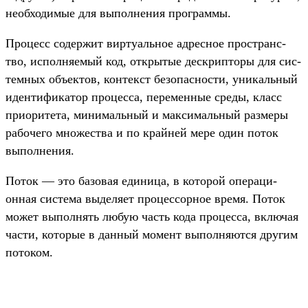
необ­ходимые для выпол­нения прог­раммы.
Про­цесс содер­жит вир­туаль­ное адресное прос­транс­
тво, исполня­емый код, откры­тые дес­крип­торы для сис­
темных объ­ектов, кон­текст безопас­ности, уни­каль­ный
иден­тифика­тор про­цес­са, перемен­ные сре­ды, класс
при­ори­тета, минималь­ный и мак­сималь­ный раз­меры
рабоче­го мно­жес­тва и по край­ней мере один поток
выпол­нения.
По­ток — это базовая еди­ница, в которой опе­раци­
онная сис­тема выделя­ет про­цес­сорное вре­мя. Поток
может выпол­нять любую часть кода про­цес­са, вклю­чая
час­ти, которые в дан­ный момент выпол­няют­ся дру­гим
потоком.