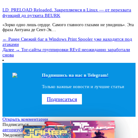
LD_PRELOAD Reloaded. Закрепляемся в Linux — от перехвата
функций до руткита BEURK
«Зорко одно лишь сердце. Самого главного глазами не увидишь». Эта
фраза Антуана де Сент-Эк…
← Ранее
Свежий баг в Windows Print Spooler уже находится под
атаками
Далее →
Tor-сайты группировки REvil неожиданно заработали
снова
Подпишись на наc в Telegram!
Только важные новости и лучшие статьи
Подписаться
Открыть комментарии
Подписаться
авторизуйтесь
Уведомить о