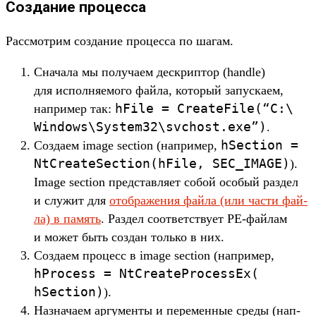
Создание процесса
Рас­смот­рим соз­дание про­цес­са по шагам.
Сна­чала мы получа­ем дес­крип­тор (handle)
для исполня­емо­го фай­ла, который запус­каем,
hFile
=
CreateFile(
“C:\
нап­ример так:
Windows\
System32\
svchost.
exe”)
.
hSection
=
Соз­даем image section (нап­ример,
NtCreateSection(
hFile,
SEC_IMAGE)
).
Image section пред­став­ляет собой осо­бый раз­дел
и слу­жит для
отоб­ражения фай­ла (или час­ти фай­
ла) в память
. Раз­дел соот­ветс­тву­ет PE-фай­лам
и может быть соз­дан толь­ко в них.
Соз­даем про­цесс в image section (нап­ример,
hProcess
=
NtCreateProcessEx(
hSection)
).
Наз­нача­ем аргу­мен­ты и перемен­ные сре­ды (нап­