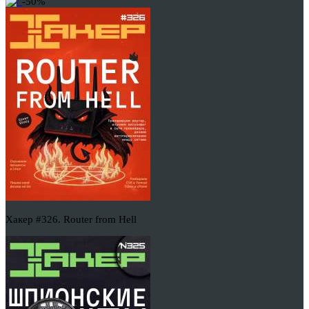
-50%
Хакер #326. Router from Hell