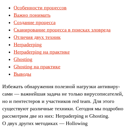
Особенности процессов
Важно понимать
Создание процесса
Сканирование процесса в поисках зловреда
Отличия двух техник
Herpaderping
Herpaderping на практике
Ghosting
Ghosting на практике
Выводы
Из­бежать обна­руже­ния полез­ной наг­рузки анти­виру­
сами — важ­ней­шая задача не толь­ко вирусо­писа­телей,
но и пен­тесте­ров и учас­тни­ков red team. Для это­го
сущес­тву­ют раз­личные тех­ники. Сегод­ня мы под­робно
рас­смот­рим две из них: Herpaderping и Ghosting.
О двух дру­гих методи­ках — Hollowing