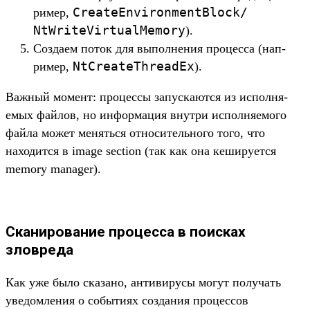
CreateEnvironmentBlock/
ример,
NtWriteVirtualMemory
).
Соз­даем поток для выпол­нения про­цес­са (нап­
NtCreateThreadEx
ример,
).
Важ­ный момент: про­цес­сы запус­кают­ся из исполня­
емых фай­лов, но информа­ция внут­ри исполня­емо­го
фай­ла может менять­ся отно­ситель­ного того, что
находит­ся в image section (так как она кеширу­ется
memory manager).
Сканирование процесса в поисках
зловреда
Как уже было ска­зано, анти­виру­сы могут получать
уве­дом­ления о событи­ях соз­дания про­цес­сов