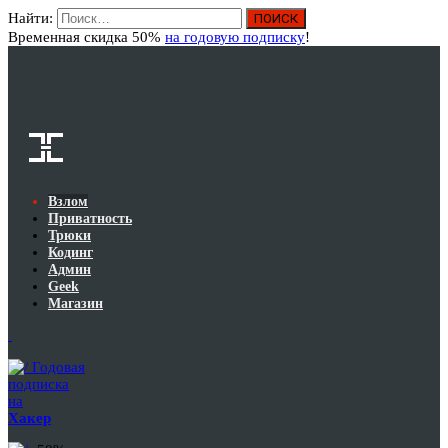
Найти:
Вход
Временная скидка 50%
на годовую подписку
!
Взлом
Приватность
Трюки
Кодинг
Админ
Geek
Магазин
Годовая
подписка
на
Хакер