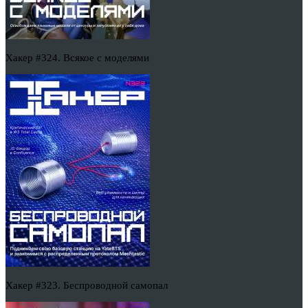
Хакер #324. Всякое с моделями
Хакер #323. Беспроводной самопал