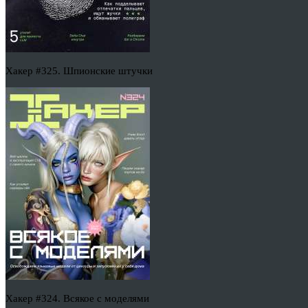
Хакер #325. Шпионские штучки
Хакер #324. Всякое с моделями