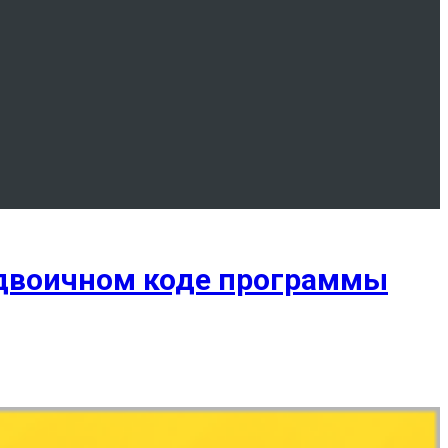
 двоичном коде программы