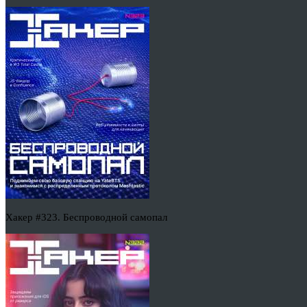
Хакер #323. Беспроводной самопал