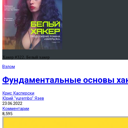
Хакер #322. Белый хакер
Взлом
Фундаментальные основы хак
Крис Касперски
Юрий "yurembo" Язев
23.06.2022
Комментарии
8,595