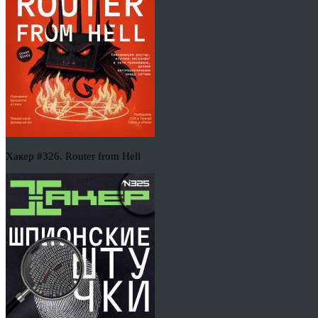
Хакер #326. Router from Hell