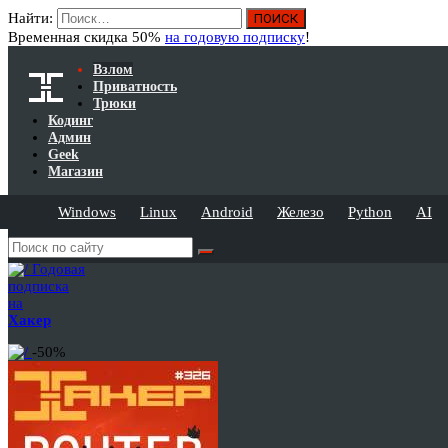
Найти:
Временная скидка 50%
на годовую подписку
!
Взлом
Приватность
Трюки
Кодинг
Админ
Geek
Магазин
Windows
Linux
Android
Железо
Python
AI
Годовая
подписка
на
Хакер
-50%