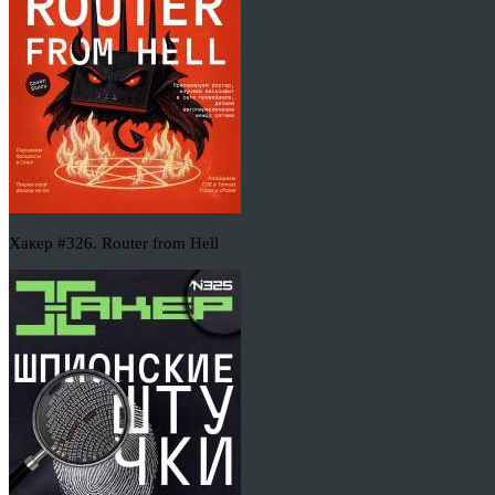
Хакер #326. Router from Hell