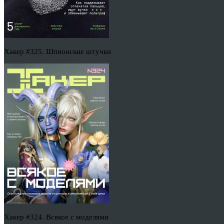
Хакер #325. Шпионские штучки
Хакер #324. Всякое с моделями