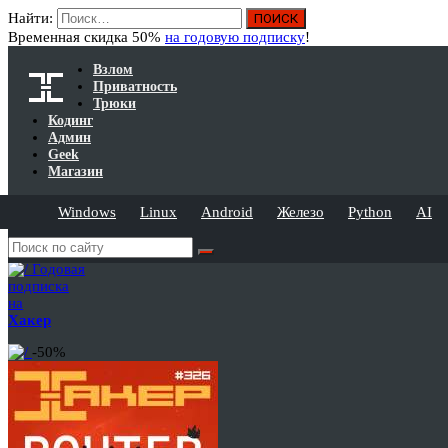
Найти:
Временная скидка 50%
на годовую подписку
!
Взлом
Приватность
Трюки
Кодинг
Админ
Geek
Магазин
Windows
Linux
Android
Железо
Python
AI
Годовая
подписка
на
Хакер
-50%