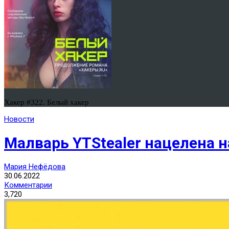
Хакер #322. Белый хакер
Новости
Малварь YTStealer нацелена 
Мария Нефёдова
30.06.2022
Комментарии
3,720