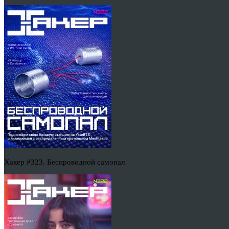
Хакер #323. Беспроводной самопал