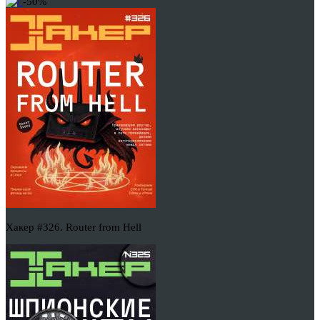
-50%
Хакер #326. Router from Hell