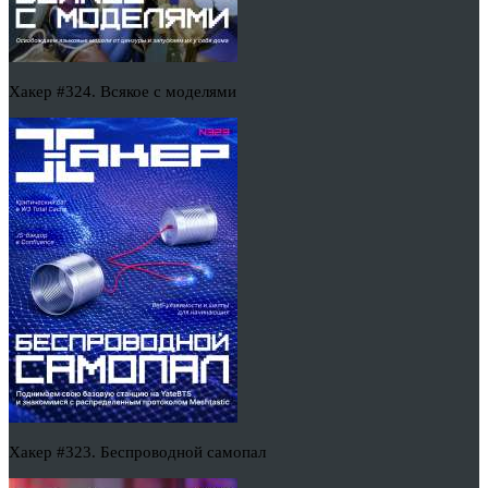
Хакер #324. Всякое с моделями
Хакер #323. Беспроводной самопал