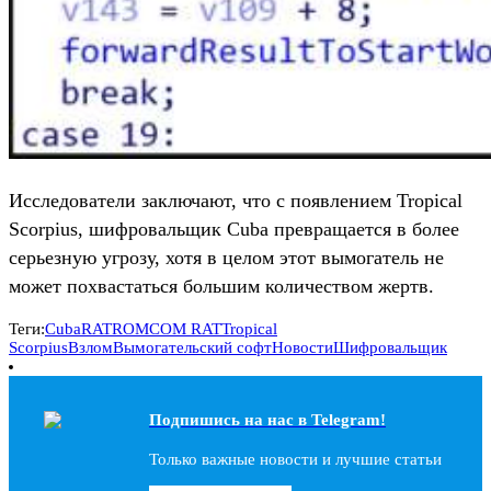
Исследователи заключают, что с появлением Tropical
Scorpius, шифровальщик Cuba превращается в более
серьезную угрозу, хотя в целом этот вымогатель не
может похвастаться большим количеством жертв.
Теги:
Cuba
RAT
ROMCOM RAT
Tropical
Scorpius
Взлом
Вымогательский софт
Новости
Шифровальщик
Подпишись на наc в Telegram!
Только важные новости и лучшие статьи