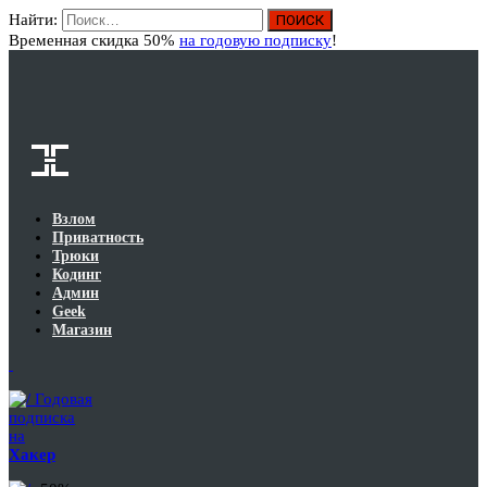
Найти:
Вход
Временная скидка 50%
на годовую подписку
!
Взлом
Приватность
Трюки
Кодинг
Админ
Geek
Магазин
Годовая
подписка
на
Хакер