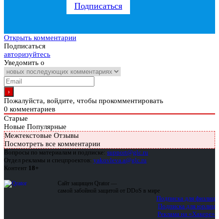
Подписаться
Открыть комментарии
Подписаться
авторизуйтесь
Уведомить о
Пожалуйста, войдите, чтобы прокомментировать
0
комментариев
Старые
Новые
Популярные
Межтекстовые Отзывы
Посмотреть все комментарии
Вопросы по материалам и подписке:
support@glc.ru
Отдел рекламы и спецпроектов:
yakovleva.a@glc.ru
Контент
18+
Сайт защищен Qrator —
самой забойной защитой от DDoS в мире
Подписка для физлиц
Подписка для юрлиц
Реклама на «Хакере»