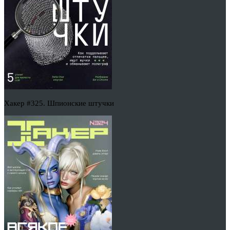
Хакер #325. Шпионские штучки