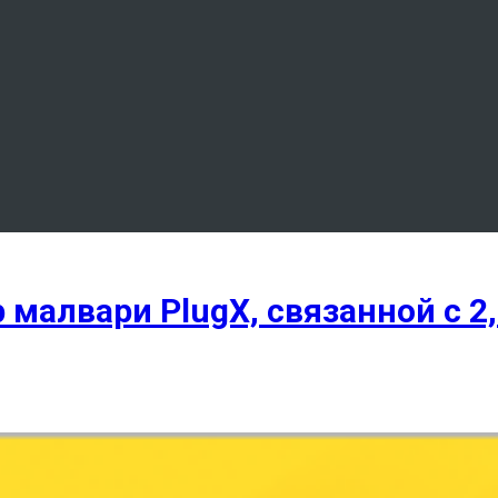
малвари PlugX, связанной с 2,