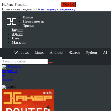
Найти:
Временная скидка 50%
на годовую подписку
!
Взлом
Приватность
Трюки
Кодинг
Админ
Geek
Магазин
Windows
Linux
Android
Железо
Python
AI
Годовая
подписка
на
Хакер
-50%