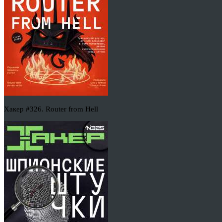
Хакер #326. Router from Hell