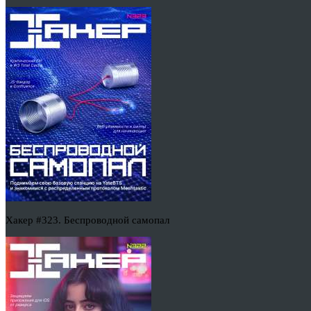
Хакер #323. Беспроводной самопал