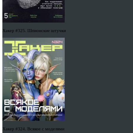
Хакер #325. Шпионские штучки
Хакер #324. Всякое с моделями