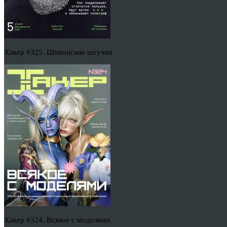
Хакер #325. Шпионские штучки
Хакер #324. Всякое с моделями