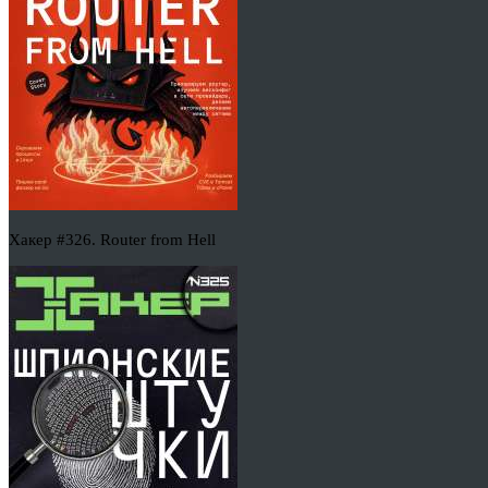
Хакер #326. Router from Hell