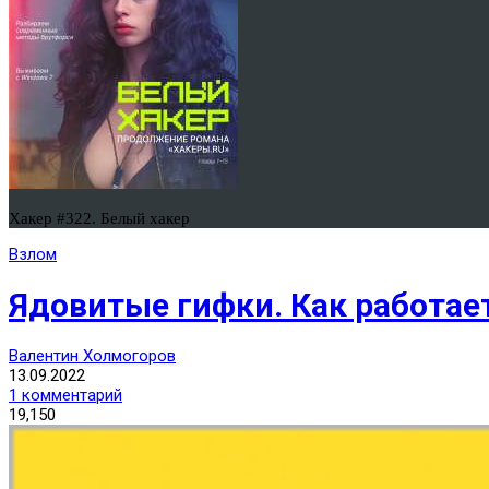
Хакер #322. Белый хакер
Взлом
Ядовитые гифки. Как работает
Валентин Холмогоров
13.09.2022
1 комментарий
19,150