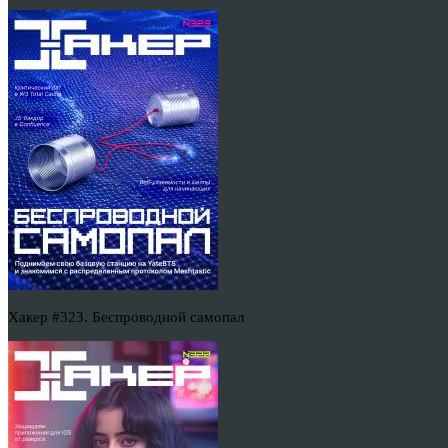
Хакер #323. Беспроводной самопал