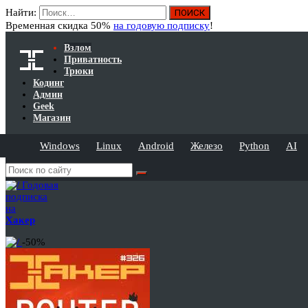
Найти:
Временная скидка 50%
на годовую подписку
!
Взлом
Приватность
Трюки
Кодинг
Админ
Geek
Магазин
Windows
Linux
Android
Железо
Python
AI
Годовая
подписка
на
Хакер
-50%