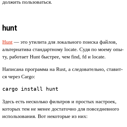
дол­жить поль­зовать­ся.
hunt
Hunt
— это ути­лита для локаль­ного поис­ка фай­лов,
аль­тер­натива стан­дар­тно­му locate. Судя по моему опы­
ту, работа­ет Hunt быс­трее, чем find, fd и locate.
На­писа­на прог­рамма на Rust, а сле­дова­тель­но, ста­вит­
ся через Cargo:
cargo
install
hunt
Здесь есть нес­коль­ко филь­тров и прос­тых нас­тро­ек,
которых тем не менее дос­таточ­но для пов­седнев­ного
исполь­зования. Вот некото­рые из них: