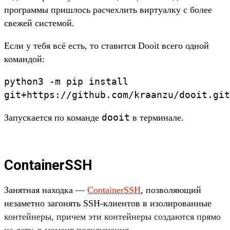
прог­раммы приш­лось рас­чехлить вир­туал­ку с более
све­жей сис­темой.
Ес­ли у тебя всё есть, то ста­вит­ся Dooit все­го одной
коман­дой:
python3
-m
pip
install
git+https:/
/
github.
com/
kraanzu/
dooit.
git
dooit
За­пус­кает­ся по коман­де
в тер­минале.
ContainerSSH
За­нят­ная наход­ка —
ContainerSSH
, поз­воля­ющий
незамет­но загонять SSH-кли­ентов в изо­лиро­ван­ные
кон­тей­неры, при­чем эти кон­тей­неры соз­дают­ся пря­мо