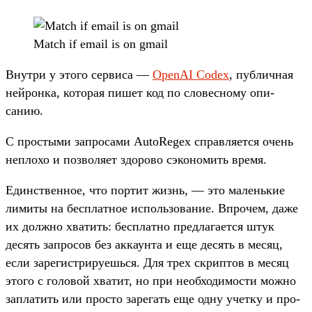
Match if email is on gmail
Внут­ри у это­го сер­виса —
OpenAI Codex
, пуб­личная
ней­рон­ка, которая пишет код по сло­вес­ному опи­
санию.
С прос­тыми зап­росами AutoRegex справ­ляет­ся очень
неп­лохо и поз­воля­ет здо­рово сэконо­мить вре­мя.
Единс­твен­ное, что пор­тит жизнь, — это малень­кие
лимиты на бес­плат­ное исполь­зование. Впро­чем, даже
их дол­жно хва­тить: бес­плат­но пред­лага­ется штук
десять зап­росов без акка­унта и еще десять в месяц,
если зарегис­три­руешь­ся. Для трех скрип­тов в месяц
это­го с головой хва­тит, но при необ­ходимос­ти мож­но
зап­латить или прос­то зарегать еще одну учет­ку и про­