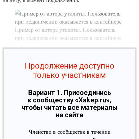
на лету, в момент под­клю­чения.
При­мер от авто­ра ути­литы. Поль­зователь
при под­клю­чении ока­зыва­ется в кон­тей­нере
Продолжение доступно
только участникам
Вариант 1. Присоединись
к сообществу «Xakep.ru»,
чтобы читать все материалы
на сайте
Членство в сообществе в течение