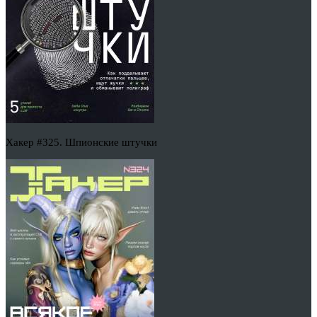
Хакер #325. Шпионские штучки