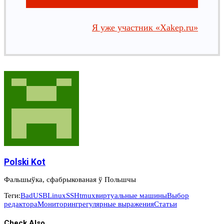
Я уже участник «Xakep.ru»
Polski Kot
Фальшыўка, сфабрыкованая ў Польшчы
Теги:
BadUSB
Linux
SSH
tmux
виртуальные машины
Выбор
редактора
Мониторинг
регулярные выражения
Статьи
Check Also