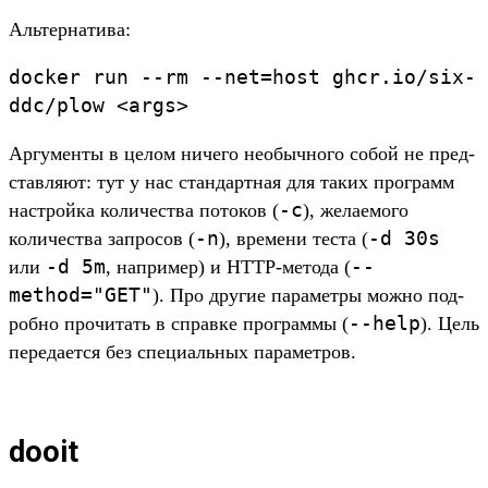
Аль­тер­натива:
docker
run
--rm
--net
=
host
ghcr.
io/
six-
ddc/
plow
<
args>
Ар­гумен­ты в целом ничего необыч­ного собой не пред­
став­ляют: тут у нас стан­дар­тная для таких прог­рамм
-c
нас­трой­ка количес­тва потоков (
), жела­емо­го
-n
-d
30s
количес­тва зап­росов (
), вре­мени тес­та (
-d
5m
--
или
, нап­ример) и HTTP-метода (
method="GET"
). Про дру­гие парамет­ры мож­но под­
--help
робно про­читать в справ­ке прог­раммы (
). Цель
переда­ется без спе­циаль­ных парамет­ров.
dooit