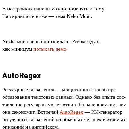
В нас­трой­ках панели мож­но поменять и тему.
На скрин­шоте ниже — тема Neko Mdui.
Nezha мне очень пон­равилась. Рекомен­дую
как минимум
по­тыкать демо
.
AutoRegex
Ре­гуляр­ные выраже­ния — мощ­ней­ший спо­соб пре­
обра­зова­ния тек­сто­вых дан­ных. Одна­ко без опы­та сос­
тавле­ние регуляр­ки может отнять боль­ше вре­мени, чем
она сэконо­мит. Встре­чай
AutoRegex
— ИИ‑генера­тор
регуляр­ных выраже­ний из обыч­ных челове­кочи­таемых
опи­саний на англий­ском.