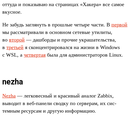
отту­да и показы­ваю на стра­ницах «Хакера» все самое
вкус­ное.
Не забудь заг­лянуть в прош­лые четыре час­ти. В
пер­вой
мы рас­смат­ривали в основном сетевые ути­литы,
во
вто­рой
— даш­борды и про­чие укра­шатель­ства,
в
треть­ей
я скон­цен­три­ровал­ся на жиз­ни в Windows
с WSL, а
чет­вертая
была для адми­нис­тра­торов Linux.
nezha
Nezha
— лег­ковес­ный и кра­сивый ана­лог Zabbix,
выводит в веб‑панели свод­ку по сер­верам, их сис­
темным ресур­сам и дру­гую информа­цию.