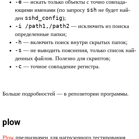
-e
— искать толь­ко объ­екты с точ­но сов­пада­
ssh
ющи­ми име­нами (по зап­росу
не будет най­
sshd_config
ден
);
-i /
path1,/
path2
— исклю­чить из поис­ка
опре­делен­ные пап­ки;
-h
— вклю­чить поиск внут­ри скры­тых папок;
-s
— не выводить пояс­нения, толь­ко спи­сок най­
ден­ных фай­лов. Полез­но для скрип­тов;
-c
— точ­ное сов­падение регис­тра.
Боль­ше под­робнос­тей — в репози­тории прог­раммы.
plow
Plow
пред­назна­чен для наг­рузоч­ного тес­тирова­ния