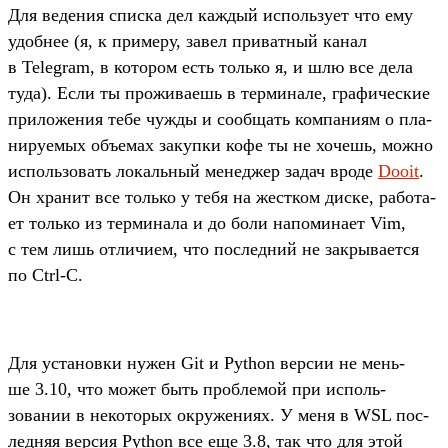
Для ведения спис­ка дел каж­дый исполь­зует что ему
удоб­нее (я, к при­меру, завел при­ват­ный канал
в Telegram, в котором есть толь­ко я, и шлю все дела
туда). Если ты про­жива­ешь в тер­минале, гра­фичес­кие
при­ложе­ния тебе чуж­ды и сооб­щать ком­пани­ям о пла­
ниру­емых объ­емах закуп­ки кофе ты не хочешь, мож­но
исполь­зовать локаль­ный менед­жер задач вро­де
Dooit
.
Он хра­нит все толь­ко у тебя на жес­тком дис­ке, работа­
ет толь­ко из тер­минала и до боли напоми­нает Vim,
с тем лишь отли­чием, что пос­ледний не зак­рыва­ется
по Ctrl-C.
Для уста­нов­ки нужен Git и Python вер­сии не мень­
ше 3.10, что может быть проб­лемой при исполь­
зовании в некото­рых окру­жени­ях. У меня в WSL пос­
ледняя вер­сия Python все еще 3.8, так что для этой