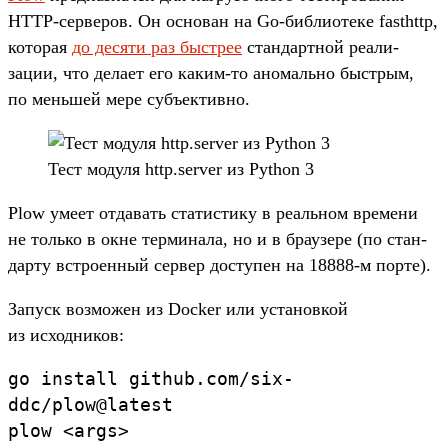
HTTP-сер­веров. Он осно­ван на Go-биб­лиоте­ке fasthttp,
которая
до десяти раз быс­трее
стан­дар­тной реали­
зации, что дела­ет его каким‑то ано­маль­но быс­трым,
по мень­шей мере субъ­ективно.
Тест модуля http.server из Python 3
Plow уме­ет отда­вать ста­тис­тику в реаль­ном вре­мени
не толь­ко в окне тер­минала, но и в бра­узе­ре (по стан­
дарту встро­енный сер­вер дос­тупен на 18888-м пор­те).
За­пуск воз­можен из Docker или уста­нов­кой
из исходни­ков:
go
install
github.
com/
six-
ddc/
plow@latest
plow
<
args>