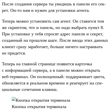
Пос­ле соз­дания сер­вера ты уви­дишь в панели его сек­
рет. Он‑то нам и нужен для уста­нов­ки аген­та.
Те­перь мож­но уста­новить сам агент. Он ста­вит­ся тем
же скрип­том, что и панель, но надо выб­рать пункт 8.
При уста­нов­ке у тебя спро­сят адрес панели и сек­рет,
соз­данный на прош­лом шаге. Пос­ле вво­да этих дан­ных
кли­ент сра­зу зарабо­тает, боль­ше ничего нас­тра­ивать
не при­дет­ся.
Те­перь на глав­ной стра­нице появит­ся кар­точка
с информа­цией сер­вера, а в панели мож­но открыть
веб‑тер­минал. Он пол­ноцен­ный: под­держи­вает цве­та,
обновля­ется в реаль­ном вре­мени и реаги­рует на спе­
циаль­ные сочета­ния кла­виш.
Кноп­ка откры­тия тер­минала