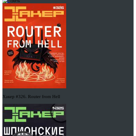
-50%
Хакер #326. Router from Hell