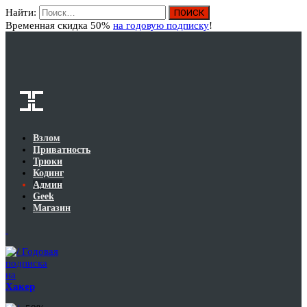
Найти:
Вход
Временная скидка 50%
на годовую подписку
!
Взлом
Приватность
Трюки
Кодинг
Админ
Geek
Магазин
Годовая
подписка
на
Хакер