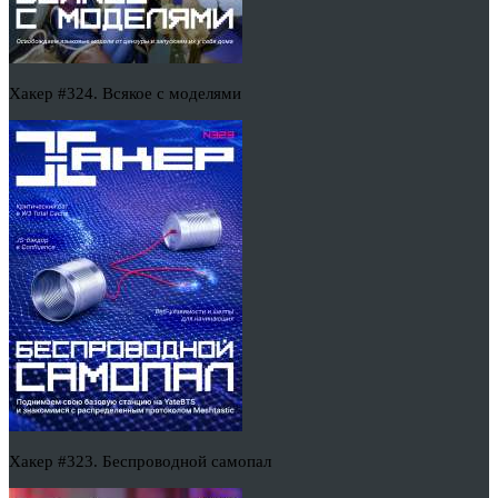
Хакер #324. Всякое с моделями
Хакер #323. Беспроводной самопал