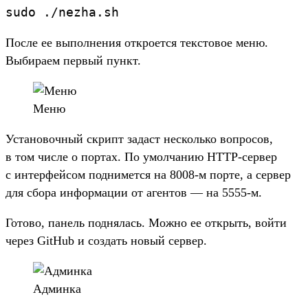
sudo
.
/
nezha.
sh
Пос­ле ее выпол­нения откро­ется тек­сто­вое меню.
Выбира­ем пер­вый пункт.
Ме­ню
Ус­тановоч­ный скрипт задаст нес­коль­ко воп­росов,
в том чис­ле о пор­тах. По умол­чанию HTTP-сер­вер
с интерфей­сом под­нимет­ся на 8008-м пор­те, а сер­вер
для сбо­ра информа­ции от аген­тов — на 5555-м.
Го­тово, панель под­нялась. Мож­но ее открыть, вой­ти
через GitHub и соз­дать новый сер­вер.
Ад­минка