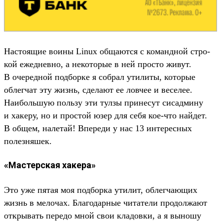
Нас­тоящие воины Linux обща­ются с коман­дной стро­
кой ежед­невно, а некото­рые в ней прос­то живут.
В оче­ред­ной под­борке я соб­рал ути­литы, которые
облегчат эту жизнь, сде­лают ее лов­чее и веселее.
Наиболь­шую поль­зу эти тул­зы при­несут сисад­мину
и хакеру, но и прос­той юзер для себя кое‑что най­дет.
В общем, налетай! Впе­реди у нас 13 инте­рес­ных
полез­няшек.
«Мастерская хакера»
Это уже пятая моя под­борка ути­лит, облегча­ющих
жизнь в мелочах. Бла­годар­ные читате­ли про­дол­жают
откры­вать передо мной свои кла­дов­ки, а я выношу