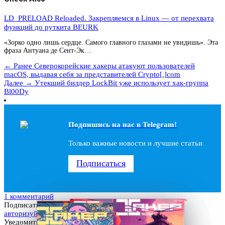
LD_PRELOAD Reloaded. Закрепляемся в Linux — от перехвата
функций до руткита BEURK
«Зорко одно лишь сердце. Самого главного глазами не увидишь». Эта
фраза Антуана де Сент-Эк…
← Ранее
Северокорейские хакеры атакуют пользователей
macOS, выдавая себя за представителей Crypto[.]com
Далее →
Утекший билдер LockBit уже использует хак-группа
Bl00Dy
Подпишись на наc в Telegram!
Только важные новости и лучшие статьи
Подписаться
1 комментарий
Подписаться
авторизуйтесь
Уведомить о