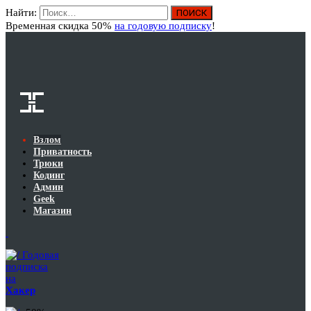
Найти:
Вход
Временная скидка 50%
на годовую подписку
!
Взлом
Приватность
Трюки
Кодинг
Админ
Geek
Магазин
Годовая
подписка
на
Хакер