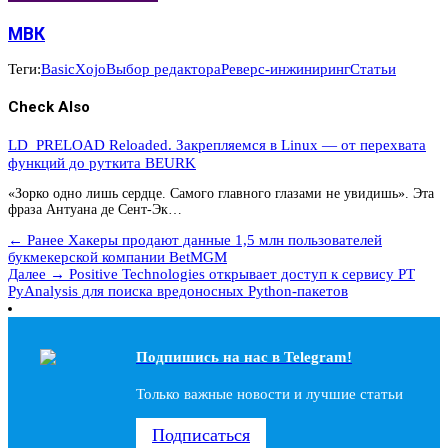
МВК
Теги:
Basic
Xojo
Выбор редактора
Реверс-инжиниринг
Статьи
Check Also
LD_PRELOAD Reloaded. Закрепляемся в Linux — от перехвата
функций до руткита BEURK
«Зорко одно лишь сердце. Самого главного глазами не увидишь». Эта
фраза Антуана де Сент-Эк…
← Ранее
Хакеры продают данные 1,5 млн пользователей
букмекерской компании BetMGM
Далее →
Positive Technologies открывает доступ к сервису PT
PyAnalysis для поиска вредоносных Python-пакетов
Подпишись на наc в Telegram!
Только важные новости и лучшие статьи
Подписаться