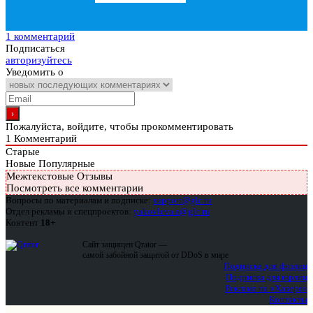
1 комментарий
Подписаться
авторизуйтесь
Уведомить о
Пожалуйста, войдите, чтобы прокомментировать
1
Комментарий
Старые
Новые
Популярные
Межтекстовые Отзывы
Посмотреть все комментарии
Вопросы по материалам и подписке:
support@glc.ru
Отдел рекламы и спецпроектов:
yakovleva.a@glc.ru
Контент
18+
Сайт защищен Qrator —
самой забойной защитой от DDoS в мире
Подписка для физлиц
Подписка для юрлиц
Реклама на «Хакере»
Контакты