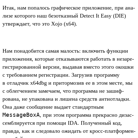
Итак, нам попалось гра­фичес­кое при­ложе­ние, при ана­
лизе которо­го наш безот­казный Detect It Easy (DIE)
утвер­жда­ет, что это Xojo (x64).
Нам понадо­бит­ся самая малость: вклю­чить фун­кции
при­ложе­ния, которые отка­зыва­ются работать в незаре­
гис­три­рован­ной вер­сии, выдавая вмес­то это­го окош­ки
с тре­бова­нием регис­тра­ции. Заг­рузив прог­рамму
в отладчик x64dbg и при­тор­мозив ее в этом мес­те, мы
с облегче­нием замеча­ем, что прог­рамма не зашиф­
рована, не упа­кова­на и лишена средств анти­отладки.
Она даже сооб­щение выда­ет стан­дар­тным
MessageBoxA
, при этом прог­рамма прек­расно дизас­
сем­бли­рует­ся при помощи IDA. Получен­ный код,
прав­да, как и сле­дова­ло ожи­дать от кросс‑плат­формен­