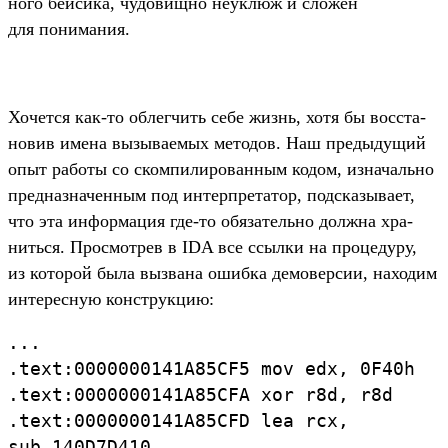
ного бей­сика, чудовищ­но неук­люж и сло­жен
для понима­ния.
Хо­чет­ся как‑то облегчить себе жизнь, хотя бы вос­ста­
новив име­на вызыва­емых методов. Наш пре­дыду­щий
опыт работы со ском­пилиро­ван­ным кодом, изна­чаль­но
пред­назна­чен­ным под интер­пре­татор, под­ска­зыва­ет,
что эта информа­ция где‑то обя­затель­но дол­жна хра­
нить­ся. Прос­мотрев в IDA все ссыл­ки на про­цеду­ру,
из которой была выз­вана ошиб­ка демовер­сии, находим
инте­рес­ную конс­трук­цию:
...
.
text:
0000000141A85CF5
mov
edx,
0F40h
.
text:
0000000141A85CFA
xor
r8d,
r8d
.
text:
0000000141A85CFD
lea
rcx,
sub_
140D7D410