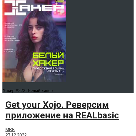
Хакер #322. Белый хакер
Get your Xojo. Реверсим
приложение на REALbasic
МВК
27.12.2022