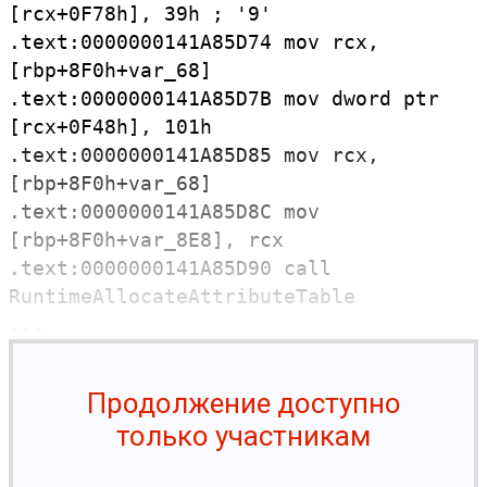
[
rcx+0F78h],
39h ; '9'
.
text:
0000000141A85D74
mov
rcx,
[
rbp+8F0h+var_
68]
.
text:
0000000141A85D7B
mov
dword
ptr
[
rcx+0F48h],
101h
.
text:
0000000141A85D85
mov
rcx,
[
rbp+8F0h+var_
68]
.
text:
0000000141A85D8C
mov
[
rbp+8F0h+var_
8E8],
rcx
.
text:
0000000141A85D90
call
RuntimeAllocateAttributeTable
...
Продолжение доступно
только участникам