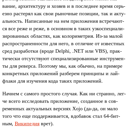
вание, архи­тек­туру и хозя­ев и в пос­леднее вре­мя серь­
езно рас­терял как свои рыноч­ные позиции, так и акту­
аль­ность. Написан­ные на нем при­ложе­ния встре­чают­
ся все реже и реже, в основном в таких узкоспе­циали­
зиро­ван­ных областях, как колори­мет­рия. Из‑за малой
рас­простра­нен­ности для него, в отли­чие от извес­тных
сред раз­работ­ки (вро­де Delphi, .NET или VBS), прак­
тичес­ки отсутс­тву­ют спе­циали­зиро­ван­ные инс­тру­мен­
ты для ревер­са. Поэто­му мы, как обыч­но, на при­мере
кон­крет­ных при­ложе­ний раз­берем прин­ципы и лай­
фха­ки для изу­чения кода таких при­ложе­ний.
Нач­нем с самого прос­того слу­чая. Как ни стран­но, лег­
че все­го иссле­довать при­ложе­ние, соз­данное в сов­
ремен­ных акту­аль­ных вер­сиях Xojo (да‑да, он мало
того что еще под­держи­вает­ся, вдо­бавок стал 64-бит­
ным,
Ви­кипе­дия
врет).