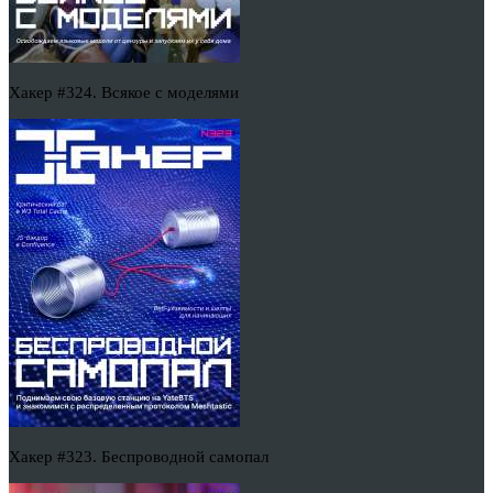
Хакер #324. Всякое с моделями
Хакер #323. Беспроводной самопал