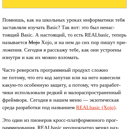
Пом­нишь, как на школь­ных уро­ках информа­тики тебя
зас­тавля­ли изу­чать Basic? Так вот: это был ненас­
тоящий Basic. А нас­тоящий, то есть REALbasic, теперь
называ­ется
Mojo
Xojo, и на нем до сих пор пишут при­
ложе­ния. Сегод­ня я рас­ска­жу тебе, как они устро­ены
изнутри и как их мож­но взло­мать.
Час­то ревер­сить прог­рам­мный про­дукт слож­но
не потому, что его код запутан или на него навеси­ли
какую‑то осо­бен­ную защиту, а потому, что раз­работ­
чики исполь­зовали ред­кий и малорас­простра­нен­ный
фрей­мворк. Сегод­ня в нашем меню — экзо­тичес­кая
сре­да раз­работ­ки под наз­вани­ем
REALbasic (Xojo)
.
Это один из пионе­ров кросс‑плат­формен­ного прог­
рамми­рова­ния. REALbasic неод­нократ­но менял наз­