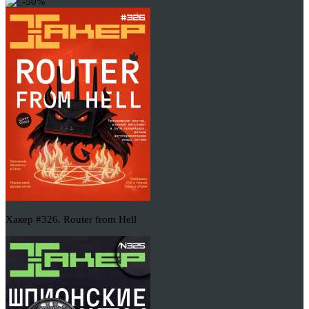
-50%
Хакер #326. Router from Hell