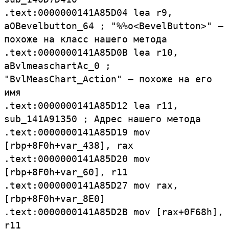
.
text:
0000000141A85D04
lea
r9,
aOBevelbutton_
64 ;
"%%o<
BevelButton>" —
похоже на класс нашего метода
.
text:
0000000141A85D0B
lea
r10,
aBvlmeaschartAc_
0 ;
"BvlMeasChart_
Action" — похоже на его
имя
.
text:
0000000141A85D12
lea
r11,
sub_
141A91350 ; Адрес нашего метода
.
text:
0000000141A85D19
mov
[
rbp+8F0h+var_
438],
rax
.
text:
0000000141A85D20
mov
[
rbp+8F0h+var_
60],
r11
.
text:
0000000141A85D27
mov
rax,
[
rbp+8F0h+var_
8E0]
.
text:
0000000141A85D2B
mov [
rax+0F68h],
r11