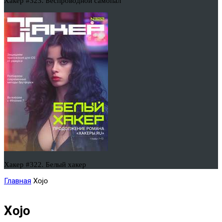
Хакер #323. Беспроводной самопал
Хакер #322. Белый хакер
Главная
Xojo
Xojo