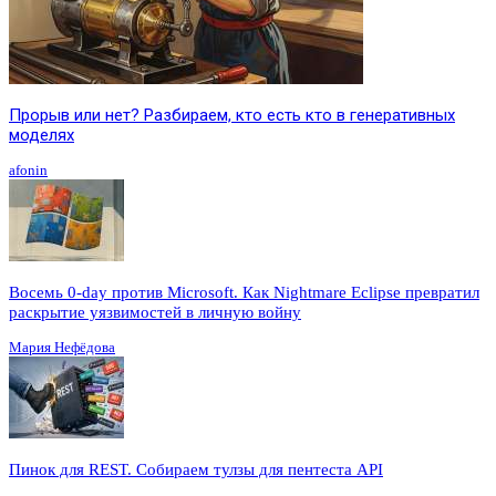
Прорыв или нет? Разбираем, кто есть кто в генеративных
моделях
afonin
Восемь 0-day против Microsoft. Как Nightmare Eclipse превратил
раскрытие уязвимостей в личную войну
Мария Нефёдова
Пинок для REST. Собираем тулзы для пентеста API