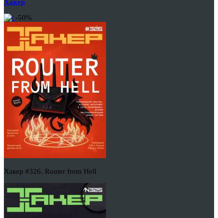
Хакер
-50%
Хакер #326. Router from Hell