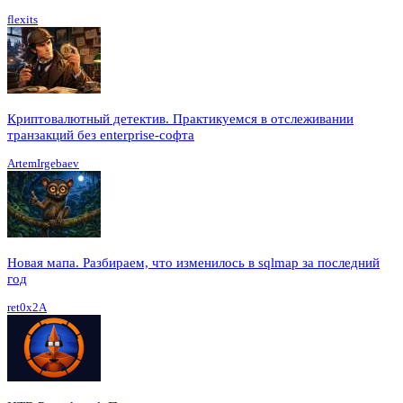
flexits
Криптовалютный детектив. Практикуемся в отслеживании
транзакций без enterprise-софта
ArtemIrgebaev
Новая мапа. Разбираем, что изменилось в sqlmap за последний
год
ret0x2A