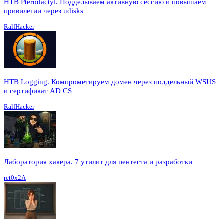
HTB Pterodactyl. Подделываем активную сессию и повышаем
привилегии через udisks
RalfHacker
HTB Logging. Компрометируем домен через поддельный WSUS
и сертификат AD CS
RalfHacker
Лаборатория хакера. 7 утилит для пентеста и разработки
ret0x2A