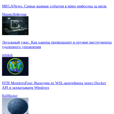
MEGANews. Cамые важные события в мире инфосека за июль
Мария Нефёдова
Легальный ужас. Как хакеры превращают в оружие инструменты
удаленного управления
infokek
HTB MonitorsFour. Выходим из WSL-контейнера через Docker
API и захватываем Windows
RalfHacker