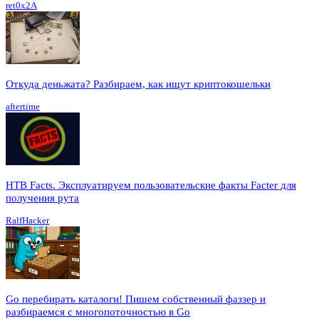
ret0x2A
Откуда деньжата? Разбираем, как ищут криптокошельки
aftertime
HTB Facts. Эксплуатируем пользовательские факты Facter для
получения рута
RalfHacker
Go перебирать каталоги! Пишем собственный фаззер и
разбираемся с многопоточностью в Go