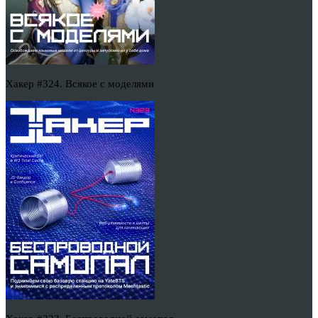
Хакер #324. Всякое с моделями