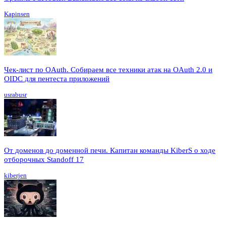
Kapinsen
Чек-лист по OAuth. Собираем все техники атак на OAuth 2.0 и
OIDC для пентеста приложений
usrabusr
От доменов до доменной печи. Капитан команды KiberS о ходе
отборочных Standoff 17
kiberjen