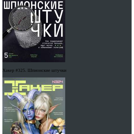
Хакер #325. Шпионские штучки