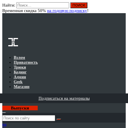
Найти:
Вход
Временная скидка 50%
на годовую подписку
!
Взлом
Приватность
Трюки
Кодинг
Админ
Geek
Магазин
Подписаться на материалы
Выпуски
Годовая
подписка
на