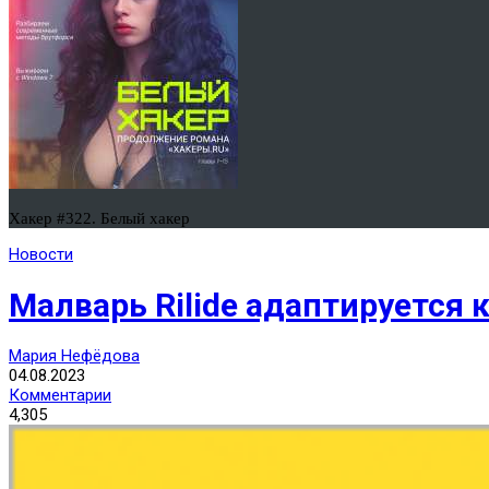
Хакер #322. Белый хакер
Новости
Малварь Rilide адаптируется к
Мария Нефёдова
04.08.2023
Комментарии
4,305