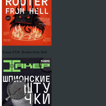
Хакер #326. Router from Hell