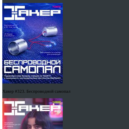
Хакер #323. Беспроводной самопал