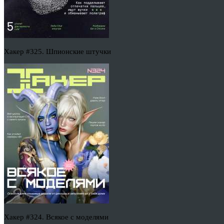
Хакер #325. Шпионские штучки
Хакер #324. Всякое с моделями