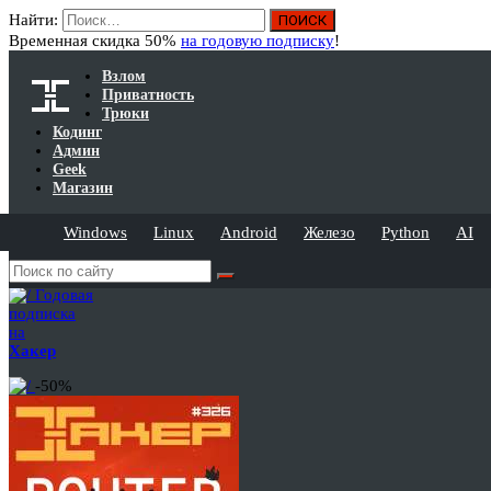
Найти:
Временная скидка 50%
на годовую подписку
!
Взлом
Приватность
Трюки
Кодинг
Админ
Geek
Магазин
Windows
Linux
Android
Железо
Python
AI
Годовая
подписка
на
Хакер
-50%