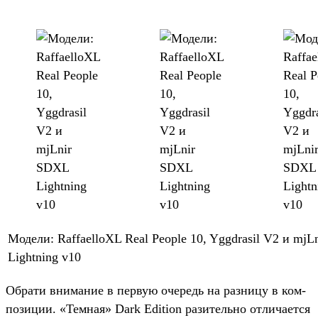
Мо­дели: RaffaelloXL Real People 10, Yggdrasil V2 и mj
Lightning v10
Об­рати вни­мание в пер­вую оче­редь на раз­ницу в ком­
позиции. «Тем­ная» Dark Edition разитель­но отли­чает­ся