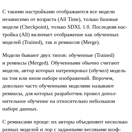
С такими нас­трой­ками отоб­ража­ются все модели
незави­симо от воз­раста (All Time), толь­ко базовые
модели (Checkpoint), толь­ко SDXL 1.0. Пос­ледняя нас­
трой­ка (All) вклю­чает отоб­ражение как обу­чен­ных
моделей (Trained), так и ремик­сов (Merge).
Мо­дели быва­ют двух типов: обу­чен­ные (Trained)
и ремик­сы (Merged). Обу­чен­ными обыч­но счи­тают
модели, автор которых нат­рениро­вал (обу­чил) модель
на том или ином наборе изоб­ражений. Впро­чем,
доволь­но час­то обу­чен­ными моделя­ми называ­ют
ремик­сы, для которых раз­работ­чик про­вел допол­
нитель­ное обу­чение на отно­ситель­но неболь­шом
наборе дан­ных.
С ремик­сами про­ще: их авто­ры объ­еди­няют нес­коль­ко
раз­ных моделей и лор с задан­ными весовы­ми коэф­