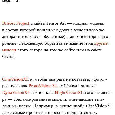
моделей.
Bifröst Project
с сай­та Tensor.Art — мощ­ная модель,
в сос­тав которой вош­ли как дру­гие модели того же
авто­ра (в том чис­ле обу­чен­ные), так и некото­рые сто­
рон­ние. Рекомен­дую обра­тить вни­мание и на
дру­гие
модели
это­го авто­ра на том же сай­те или на сай­те
Civitai.
CineVisionXL
и, что­бы два раза не вста­вать, «фотог­
рафичес­кая»
ProtoVision XL
, «3D-муль­тяш­ная»
DynaVisionXL
и «ноч­ная»
NightVisionXL
того же авто­
ра — сба­лан­сирован­ные модели, отве­чающие заяв­
ленным целям. Нап­ример, в «кинош­ной» CineVisionXL
даже самые прос­тые зап­росы выпол­няют­ся так,