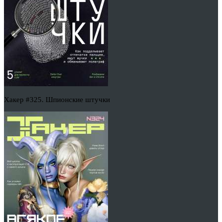
Хакер #325. Шпионские штучки