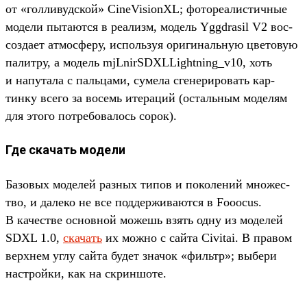
от «гол­ливуд­ской» CineVisionXL; фоторе­алис­тичные
модели пыта­ются в реализм, модель Yggdrasil V2 вос­
созда­ет атмосфе­ру, исполь­зуя ори­гиналь­ную цве­товую
палит­ру, а модель mjLnirSDXLLightning_v10, хоть
и напута­ла с паль­цами, сумела сге­нери­ровать кар­
тинку все­го за восемь ите­раций (осталь­ным моделям
для это­го пот­ребова­лось сорок).
Где скачать модели
Ба­зовых моделей раз­ных типов и поколе­ний мно­жес­
тво, и далеко не все под­держи­вают­ся в Fooocus.
В качес­тве основной можешь взять одну из моделей
SDXL 1.0,
ска­чать
их мож­но с сай­та Civitai. В пра­вом
вер­хнем углу сай­та будет зна­чок «филь­тр»; выбери
нас­трой­ки, как на скрин­шоте.