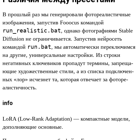
В прош­лый раз мы генери­рова­ли фоторе­алис­тичные
изоб­ражения, запус­тив Fooocus коман­дой
run_realistic.
bat
, одна­ко фотог­рафи­ями Stable
Diffusion не огра­ничи­вает­ся. Запус­тив ней­росеть
run.
bat
коман­дой
, мы авто­мати­чес­ки перек­лючим­ся
на дру­гие, уни­вер­саль­ные нас­трой­ки. Из стро­ки
негатив­ных клю­чеви­ков про­падут тер­мины, зап­реща­
ющие художес­твен­ные сти­ли, а из спис­ка под­клю­чен­
ных «лор» исчезнет та, которая отве­чает за фоторе­
алис­тичность.
info
LoRA (Low-Rank Adaptation) — ком­пак­тные модели,
допол­няющие основные.