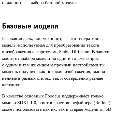
с глав­ного — выбора базовой модели.
Базовые модели
Ба­зовая модель, или чек­поинт, — это генера­тив­ная
модель, исполь­зуемая для пре­обра­зова­ния тек­ста
в изоб­ражения алго­рит­мами Stable Diffusion. В зависи­
мос­ти от выбора модели на один и тот же зап­рос
с одним и тем же сидом и про­чими нас­трой­ками ты
можешь получить как похожие изоб­ражения, выпол­
ненные в раз­ных сти­лях, так и совер­шенно раз­ные
кар­тинки.
В качес­тве основных Fooocus под­держи­вает толь­ко
модели SDXL 1.0, а вот в качес­тве рефай­нера (Refiner)
может исполь­зовать как их, так и ста­рые модели от SD