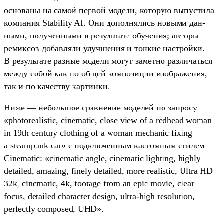
осно­ваны на самой пер­вой модели, которую выпус­тила
ком­пания Stability AI. Они допол­нялись новыми дан­
ными, получен­ными в резуль­тате обу­чения; авто­ры
ремик­сов добав­ляли улуч­шения и тон­кие нас­трой­ки.
В резуль­тате раз­ные модели могут замет­но раз­личать­ся
меж­ду собой как по общей ком­позиции изоб­ражения,
так и по качес­тву кар­тинки.
Ни­же — неболь­шое срав­нение моделей по зап­росу
«photorealistic, cinematic, close view of a redhead woman
in 19th century clothing of a woman mechanic fixing
a steampunk car» с под­клю­чен­ным кас­томным сти­лем
Cinematic: «cinematic angle, cinematic lighting, highly
detailed, amazing, finely detailed, more realistic, Ultra HD
32k, cinematic, 4k, footage from an epic movie, clear
focus, detailed character design, ultra-high resolution,
perfectly composed, UHD».