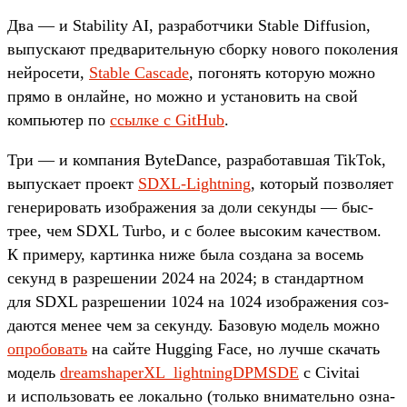
Два — и Stability AI, раз­работ­чики Stable Diffusion,
выпус­кают пред­варитель­ную сбор­ку нового поколе­ния
ней­росети,
Stable Cascade
, погонять которую мож­но
пря­мо в онлай­не, но мож­но и уста­новить на свой
компь­ютер по
ссыл­ке с GitHub
.
Три — и ком­пания ByteDance, раз­работав­шая TikTok,
выпус­кает про­ект
SDXL-Lightning
, который поз­воля­ет
генери­ровать изоб­ражения за доли секун­ды — быс­
трее, чем SDXL Turbo, и с более высоким качес­твом.
К при­меру, кар­тинка ниже была соз­дана за восемь
секунд в раз­решении 2024 на 2024; в стан­дар­тном
для SDXL раз­решении 1024 на 1024 изоб­ражения соз­
дают­ся менее чем за секун­ду. Базовую модель мож­но
оп­робовать
на сай­те Hugging Face, но луч­ше ска­чать
модель
dreamshaperXL_lightningDPMSDE
с Civitai
и исполь­зовать ее локаль­но (толь­ко вни­матель­но озна­