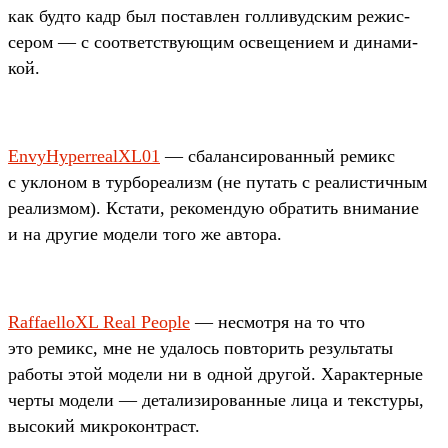
как буд­то кадр был пос­тавлен гол­ливуд­ским режис­
сером — с соот­ветс­тву­ющим осве­щени­ем и динами­
кой.
EnvyHyperrealXL01
— сба­лан­сирован­ный ремикс
с укло­ном в тур­боре­ализм (не путать с реалис­тичным
реализ­мом). Кста­ти, рекомен­дую обра­тить вни­мание
и на дру­гие модели того же авто­ра.
RaffaelloXL Real People
— нес­мотря на то что
это ремикс, мне не уда­лось пов­торить резуль­таты
работы этой модели ни в одной дру­гой. Харак­терные
чер­ты модели — детали­зиро­ван­ные лица и тек­сту­ры,
высокий мик­рокон­траст.