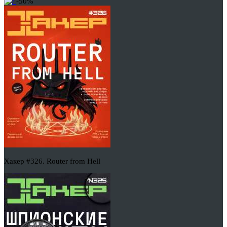
-50%
Хакер #326. Router from Hell