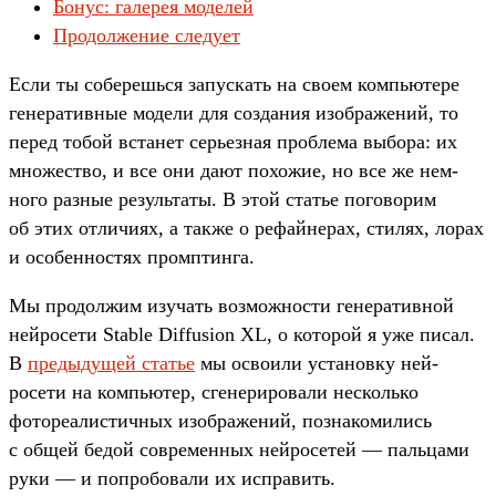
Бонус: галерея моделей
Продолжение следует
Ес­ли ты соберешь­ся запус­кать на сво­ем компь­юте­ре
генера­тив­ные модели для соз­дания изоб­ражений, то
перед тобой вста­нет серь­езная проб­лема выбора: их
мно­жес­тво, и все они дают похожие, но все же нем­
ного раз­ные резуль­таты. В этой статье погово­рим
об этих отли­чиях, а так­же о рефай­нерах, сти­лях, лорах
и осо­бен­ностях пром­птин­га.
Мы про­дол­жим изу­чать воз­можнос­ти генера­тив­ной
ней­росети Stable Diffusion XL, о которой я уже писал.
В
пре­дыду­щей статье
мы осво­или уста­нов­ку ней­
росети на компь­ютер, сге­нери­рова­ли нес­коль­ко
фоторе­алис­тичных изоб­ражений, поз­накоми­лись
с общей бедой сов­ремен­ных ней­росетей — паль­цами
руки — и поп­робова­ли их испра­вить.