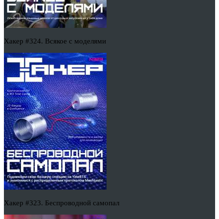
Хакер #324. Всякое с моделями
Хакер #323. Беспроводной самопал