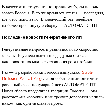
В качес­тве инс­тру­мен­та по‑преж­нему будем исполь­
зовать Fooocus. В то же вре­мя эта статья — пос­ледняя,
где я его исполь­зую. В сле­дующий раз перей­дем
на более прод­винутую сбор­ку — AUTOMATIC1111.
Последние новости генеративного ИИ
Ге­нера­тив­ные ней­росети раз­вива­ются со ско­ростью
мыс­ли. Не успе­ла вый­ти пре­дыду­щая статья,
как новос­ти посыпа­лись слов­но из рога изо­билия.
Раз — и раз­работ­чики Fooocus выпус­кают
Stable
Diffusion WebUI Forge
, свой собс­твен­ный опти­мизи­
рован­ный форк популяр­ней­шего AUTOMATIC1111.
Новая сбор­ка про­дол­жает тра­диции Fooocus — она
работа­ет «из короб­ки» и не тре­бует доработ­ки напиль­
ником, как ори­гиналь­ный про­ект.