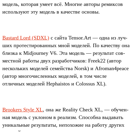
модель, которая уме­ет всё. Мно­гие авто­ры ремик­сов
исполь­зуют эту модель в качес­тве осно­вы.
Bastard Lord (SDXL)
с сай­та Tensor.Art — одна из луч­
ших про­тес­тирован­ных мной моделей. По качес­тву она
близ­ка к Midjourney V6. Эта модель — резуль­тат сов­
мес­тной работы двух раз­работ­чиков: Freek22 (автор
нес­коль­ких моделей семей­ства Norsk) и Afroman4peace
(автор мно­гочис­ленных моделей, в том чис­ле
отличных моделей Hephaistos и Colossus XL).
Brookers Style XL
, она же Reality Check XL, — обу­чен­
ная модель с укло­ном в реализм. Спо­соб­на выдавать
уни­каль­ные резуль­таты, непохо­жие на работу дру­гих