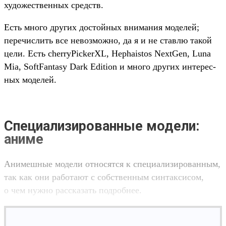
художес­твен­ных средств.
Есть мно­го дру­гих дос­той­ных вни­мания моделей;
перечис­лить все невоз­можно, да я и не став­лю такой
цели. Есть cherryPickerXL, Hephaistos NextGen, Luna
Mia, SoftFantasy Dark Edition и мно­го дру­гих инте­рес­
ных моделей.
Специализированные модели:
аниме
Ани­меш­ные модели отно­сят­ся к спе­циали­зиро­ван­ным,
так как они работа­ют с собс­твен­ным син­такси­сом,
о чем нуж­но рас­ска­зать под­робнее.