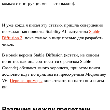
комь­ся с инс­трук­циями — это важ­но).
И уже ког­да я писал эту статью, приш­ла совер­шенно
неожи­дан­ная новость: Stability AI выпус­тила
Stable
Diffusion 3
, пока толь­ко в виде превью для раз­работ­
чиков.
В новой вер­сии Stable Diffusion (кста­ти, не сов­сем
понят­но, как она соот­носит­ся с релизом Stable
Cascade) обе­щают мно­го хороше­го, при этом поч­ти
дос­ловно идут по пун­ктам из пресс‑релиза Midjourney
V6.
Пер­вые при­меры
впе­чат­ляют, но на то они и дем­
ки.
Различия между пресетами