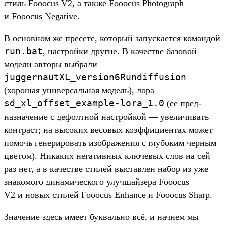
стиль Fooocus V2, а так­же Fooocus Photograph
и Fooocus Negative.
В основном же пре­сете, который запус­кает­ся коман­дой
run.
bat
, нас­трой­ки дру­гие. В качес­тве базовой
модели авто­ры выб­рали
juggernautXL_version6Rundiffusion
(хорошая уни­вер­саль­ная модель), лора —
sd_xl_offset_example-lora_1.
0
(ее пред­
назна­чение с дефол­тной нас­трой­кой — уве­личи­вать
кон­траст; на высоких весовых коэф­фици­ентах может
помочь генери­ровать изоб­ражения с глу­боким чер­ным
цве­том). Никаких негатив­ных клю­чевых слов на сей
раз нет, а в качес­тве сти­лей выс­тавлен набор из уже
зна­комо­го динами­чес­кого улуч­шай­зера Fooocus
V2 и новых сти­лей Fooocus Enhance и Fooocus Sharp.
Зна­чение здесь име­ет бук­валь­но всё, и нач­нем мы