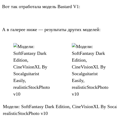
Вот так отра­бота­ла модель Bastard V1:
А в галерее ниже — резуль­таты дру­гих моделей:
Мо­дели: SoftFantasy Dark Edition, CineVisionXL By Socalg
realisticStockPhoto v10