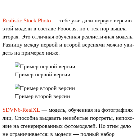
Realistic Stock Photo
— тебе уже дали пер­вую вер­сию
этой модели в сос­таве Fooocus, но с тех пор выш­ла
вто­рая. Это отличная обу­чен­ная реалис­тичная модель.
Раз­ницу меж­ду пер­вой и вто­рой вер­сиями мож­но уви­
деть на при­мерах ниже.
При­мер пер­вой вер­сии
При­мер вто­рой вер­сии
SDVN6-RealXL
— модель, обу­чен­ная на фотог­рафи­ях
лиц. Спо­соб­на выдавать неиз­битые пор­тре­ты, непохо­
жие на сге­нери­рован­ных фотомо­делей. Но этим дело
не огра­ничи­вает­ся: в модели — пол­ный набор