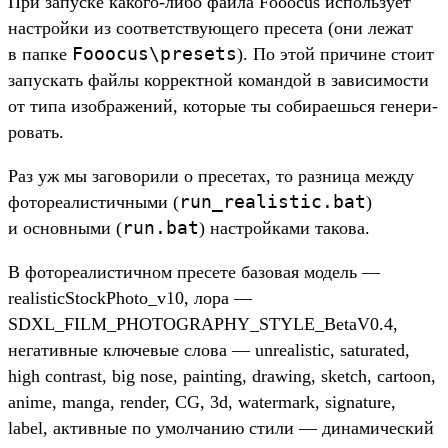
При запус­ке какого‑либо фай­ла Fooocus исполь­зует
нас­трой­ки из соот­ветс­тву­юще­го пре­сета (они лежат
Fooocus\
presets
в пап­ке
). По этой при­чине сто­ит
запус­кать фай­лы кор­рек­тной коман­дой в зависи­мос­ти
от типа изоб­ражений, которые ты собира­ешь­ся генери­
ровать.
Раз уж мы загово­рили о пре­сетах, то раз­ница меж­ду
run_realistic.
bat
фоторе­алис­тичны­ми (
)
run.
bat
и основны­ми (
) нас­трой­ками такова.
В фоторе­алис­тичном пре­сете базовая модель —
realisticStockPhoto_v10, лора —
SDXL_FILM_PHOTOGRAPHY_STYLE_BetaV0.4,
негатив­ные клю­чевые сло­ва — unrealistic, saturated,
high contrast, big nose, painting, drawing, sketch, cartoon,
anime, manga, render, CG, 3d, watermark, signature,
label, активные по умол­чанию сти­ли — динами­чес­кий