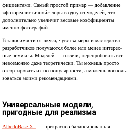
фици­ента­ми. Самый прос­той при­мер — добав­ление
«фоторе­алис­тичной» лоры в одну из моделей, что
допол­нитель­но уве­личит весовые коэф­фици­енты
имен­но фотог­рафий.
В зависи­мос­ти от вку­са, чувс­тва меры и мас­терс­тва
раз­работ­чиков получа­ются более или менее инте­рес­
ные ремик­сы. Моделей — тысячи, переп­робовать все
невоз­можно даже теоре­тичес­ки. Ты можешь прос­то
отсорти­ровать их по популяр­ности, а можешь вос­поль­
зовать­ся моими рекомен­даци­ями.
Универсальные модели,
пригодные для реализма
AlbedoBase XL
— прек­расно сба­лан­сирован­ная