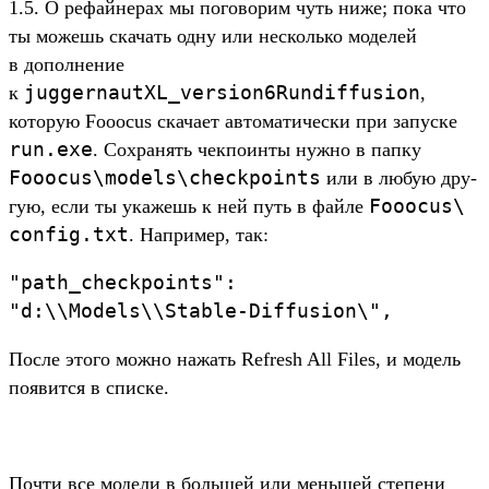
1.5. О рефай­нерах мы погово­рим чуть ниже; пока что
ты можешь ска­чать одну или нес­коль­ко моделей
в допол­нение
juggernautXL_version6Rundiffusion
к
,
которую Fooocus ска­чает авто­мати­чес­ки при запус­ке
run.
exe
. Сох­ранять чек­поин­ты нуж­но в пап­ку
Fooocus\
models\
checkpoints
или в любую дру­
Fooocus\
гую, если ты ука­жешь к ней путь в фай­ле
config.
txt
. Нап­ример, так:
"path_
checkpoints":
"d:\
\
Models\
\
Stable-
Diffusion\",
Пос­ле это­го мож­но нажать Refresh All Files, и модель
появит­ся в спис­ке.
Поч­ти все модели в боль­шей или мень­шей сте­пени