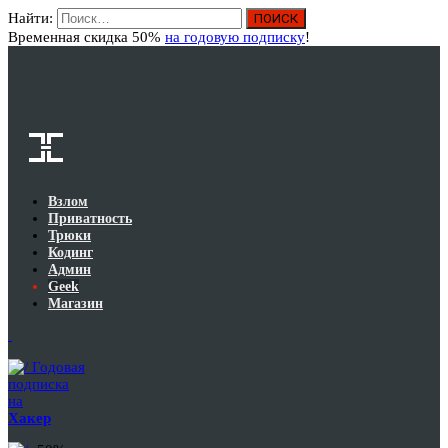
Найти:
Вход
Временная скидка 50%
на годовую подписку
!
Взлом
Приватность
Трюки
Кодинг
Админ
Geek
Магазин
Годовая
подписка
на
Хакер