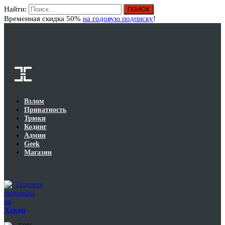
Найти:
Вход
Временная скидка 50%
на годовую подписку
!
Взлом
Приватность
Трюки
Кодинг
Админ
Geek
Магазин
Годовая
подписка
на
Хакер