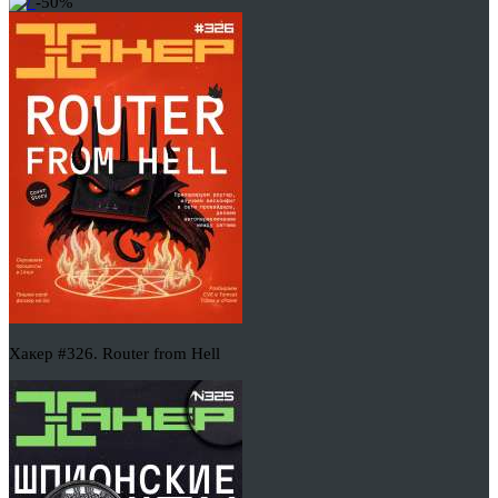
-50%
Хакер #326. Router from Hell