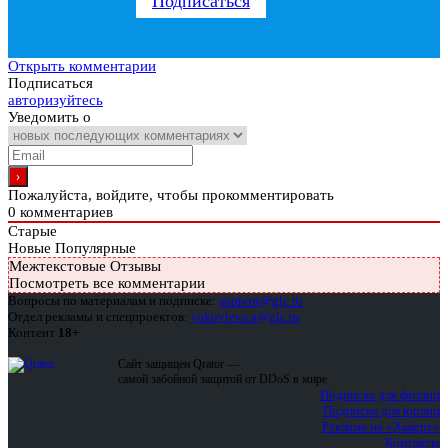
Подписаться
Открыть комментарии
Подписаться
авторизуйтесь
Уведомить о
Пожалуйста, войдите, чтобы прокомментировать
0
комментариев
Старые
Новые
Популярные
Межтекстовые Отзывы
Посмотреть все комментарии
Вопросы по материалам и подписке:
support@glc.ru
Отдел рекламы и спецпроектов:
yakovleva.a@glc.ru
Контент
18+
Сайт защищен Qrator —
самой забойной защитой от DDoS в мире
Подписка для физлиц
Подписка для юрлиц
Реклама на «Хакере»
Контакты