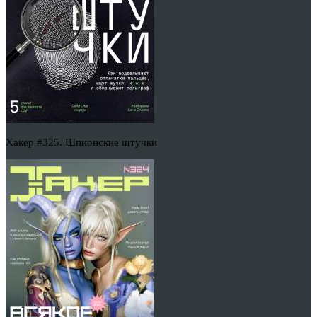
Хакер #325. Шпионские штучки