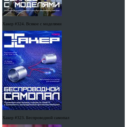
Хакер #324. Всякое с моделями
Хакер #323. Беспроводной самопал