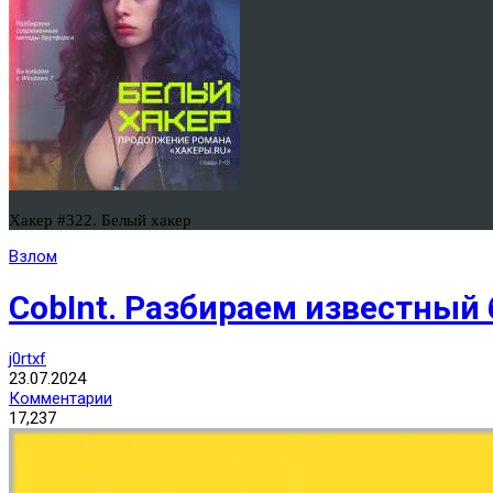
Хакер #322. Белый хакер
Взлом
CobInt. Разбираем известный 
j0rtxf
23.07.2024
Комментарии
17,237