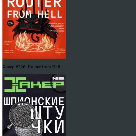
Хакер #326. Router from Hell