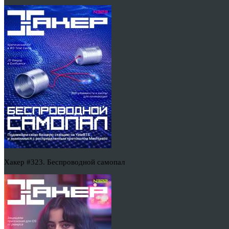
Хакер #323. Беспроводной самопал