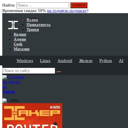
Найти:
Временная скидка 50%
на годовую подписку
!
Взлом
Приватность
Трюки
Кодинг
Админ
Geek
Магазин
Windows
Linux
Android
Железо
Python
AI
Годовая
подписка
на
Хакер
-50%