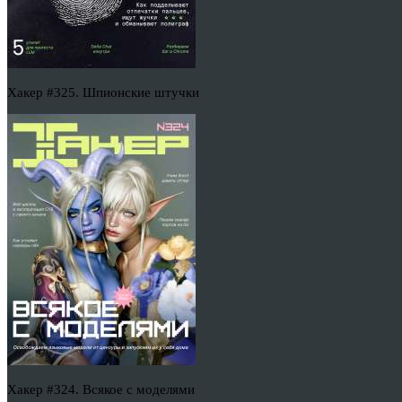
Хакер #325. Шпионские штучки
Хакер #324. Всякое с моделями