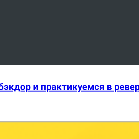
бэкдор и практикуемся в реве